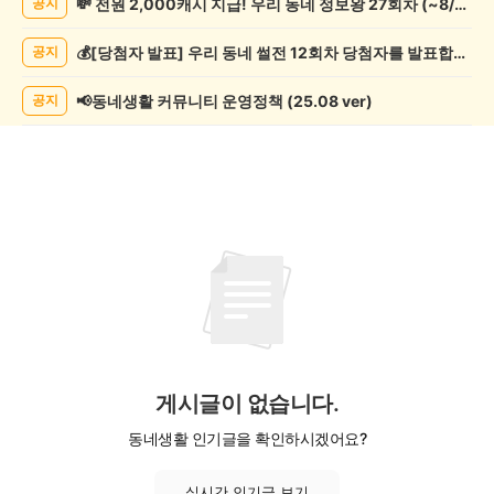
💸 전원 2,000캐시 지급! 우리 동네 정보왕 27회차 (~8/10)
공지
락
게
💰[당첨자 발표] 우리 동네 썰전 12회차 당첨자를 발표합니다!
공지
시
글
목
📢동네생활 커뮤니티 운영정책 (25.08 ver)
공지
록
게시글이 없습니다.
동네생활 인기글을 확인하시겠어요?
실시간 인기글 보기