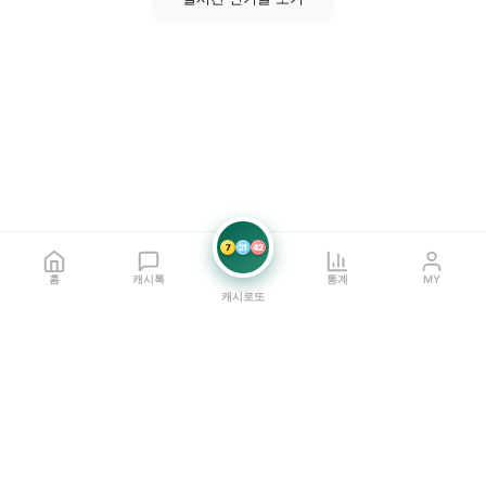
7
21
42
홈
캐시톡
통계
MY
캐시로또