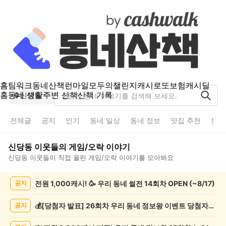
홈
팀워크
동네산책
런마일
모두의챌린지
캐시로또
보험
캐시딜
홈
동네 생활
주변 산책
산책 기록
신당동
전체글
공지
인기
동네 일상
동네 정보
맛집 추천
분실
신당동
이웃들의
게임/오락
이야기
신당동
이웃들이 직접 올린
게임/오락
이야기를 모아봐요
신
전원 1,000캐시! 🥳 우리 동네 썰전 14회차 OPEN (~8/17)
공지
당
동
게
💰[당첨자 발표] 26회차 우리 동네 정보왕 이벤트 당첨자를 발표합니다!
공지
임/
오