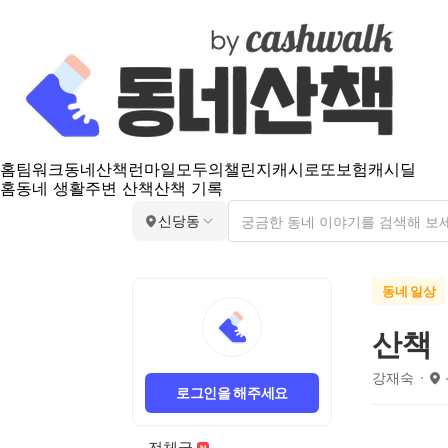
홈
팀워크
동네산책
런마일
모두의챌린지
캐시로또
보험
캐시딜
홈
동네 생활
주변 산책
산책 기록
신당동
동네 일상
산책
강재숙
로그인을 해주세요
전체글