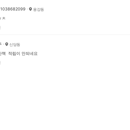
1038682099
용강동
ㅎㅊ
전
주
신당동
산책 적립이 안되네요
전