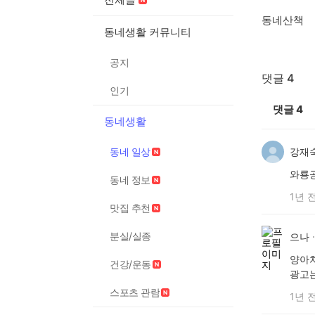
동네산책
동네생활 커뮤니티
공지
댓글 4
인기
댓글
4
동네생활
동네 일상
강재
와룡공
동네 정보
1년 
맛집 추천
분실/실종
으나
양아치
건강/운동
광고는
스포츠 관람
1년 