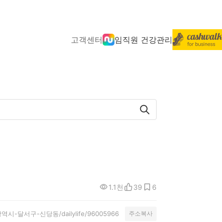
고객센터
임직원 건강관리
1.1천
39
6
대구광역시-달서구-신당동/dailylife/96005966
주소복사