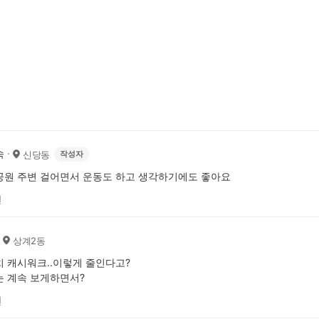
숙
신당동
작성자
원 주변 걸어면서 운동도 하고 생각하기에도 좋아요
전
상계2동
 캐시워크..이렇게 줄인다고?
 계속 보게하면서?
전