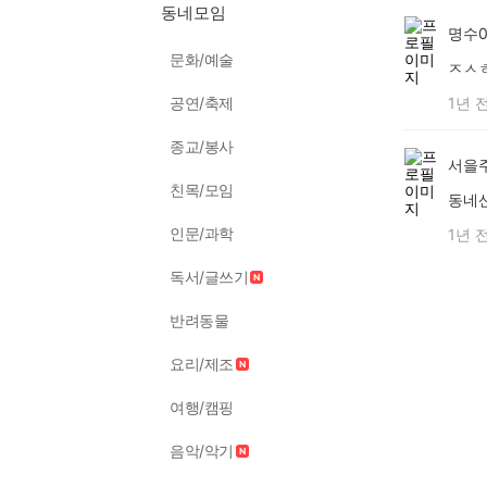
동네모임
명수0
문화/예술
ㅈㅅ
공연/축제
1년 
종교/봉사
서을
친목/모임
동네
인문/과학
1년 
독서/글쓰기
반려동물
요리/제조
여행/캠핑
음악/악기