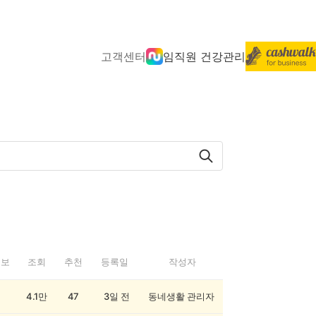
고객센터
임직원 건강관리
정보
조회
추천
등록일
작성자
4.1만
47
3일 전
동네생활 관리자