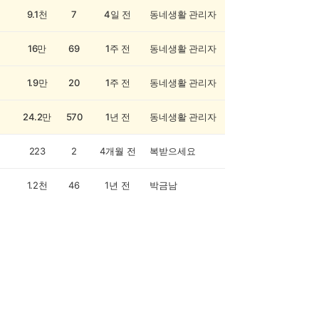
9.1천
7
4일 전
동네생활 관리자
16만
69
1주 전
동네생활 관리자
1.9만
20
1주 전
동네생활 관리자
24.2만
570
1년 전
동네생활 관리자
223
2
4개월 전
복받으세요
1.2천
46
1년 전
박금남