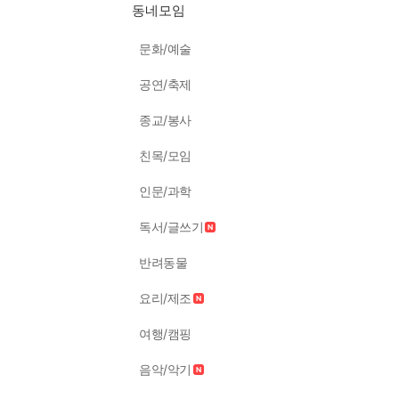
동네모임
문화/예술
공연/축제
종교/봉사
친목/모임
인문/과학
독서/글쓰기
반려동물
요리/제조
여행/캠핑
음악/악기