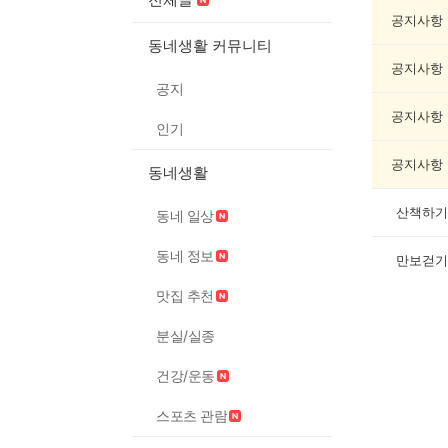
기
록
공지사항
자
동네생활 커뮤니티
랑
공지사항
하
공지
기
게
공지사항
인기
시
글
공지사항
동네생활
목
록
산책하기
동네 일상
동네 정보
만보걷기
맛집 추천
분실/실종
건강/운동
스포츠 관람