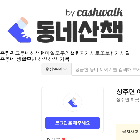
홈
팀워크
동네산책
런마일
모두의챌린지
캐시로또
보험
캐시딜
홈
동네 생활
주변 산책
산책 기록
상주면
상주면
상주면
이웃
상
주
로그인을 해주세요
면
산
공지사항
책
전체글