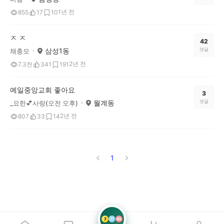
1년 전
855
17
10
ㅈ ㅈ
42
삼성1동
댓글
채충모
2년 전
7.3천
341
191
예일중앙교회 좋아요
3
월계동
댓글
_요한💕사랑(오전 오후)
2년 전
807
33
14
1
7
21
42