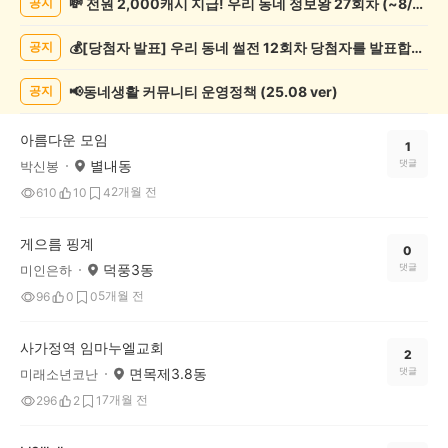
💸 전원 2,000캐시 지급! 우리 동네 정보왕 27회차 (~8/10)
공지
봉
사
💰[당첨자 발표] 우리 동네 썰전 12회차 당첨자를 발표합니다!
공지
게
시
글
📢동네생활 커뮤니티 운영정책 (25.08 ver)
공지
목
록
아름다운 모임
1
별내동
댓글
박신봉
2개월 전
610
10
4
게으름 핑계
0
덕풍3동
댓글
미인은하
5개월 전
96
0
0
사가정역 임마누엘교회
2
면목제3.8동
댓글
미래소년코난
7개월 전
296
2
1