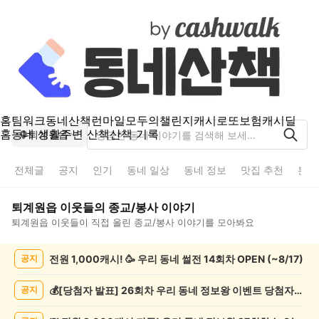
홈
팀워크
동네산책
런마일
모두의챌린지
캐시로또
보험
캐시딜
홈
동네 생활
주변 산책
산책 기록
퇴계원읍
전체글
공지
인기
동네 일상
동네 정보
맛집 추천
분실
퇴계원읍
이웃들의
종교/봉사
이야기
퇴계원읍
이웃들이 직접 올린
종교/봉사
이야기를 모아봐요
퇴
전원 1,000캐시! 🥳 우리 동네 썰전 14회차 OPEN (~8/17)
공지
계
원
읍
💰[당첨자 발표] 26회차 우리 동네 정보왕 이벤트 당첨자를 발표합니다!
공지
종
교/