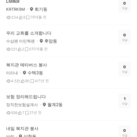
Ll9llloll
0
회기동
댓글
KRTRK9M
9개월 전
334
9
7
우리 교회를 소개합니다
0
후암동
댓글
수삼팬 이민혁팬
10개월 전
221
2
0
복지관 메타버스 봉사
0
수택3동
댓글
미리내
1년 전
4.5천
90
41
보험 정리해드립니다
1
월계2동
댓글
정직한보험설계사
1년 전
556
7
2
내일 복지관 봉사
0
삼청동
댓글
바람