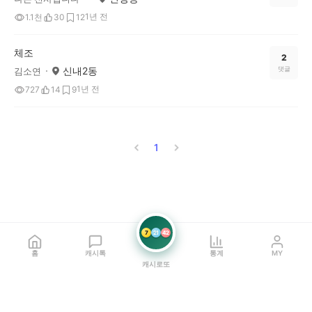
1년 전
1.1천
30
12
체조
2
신내2동
댓글
김소연
1년 전
727
14
9
1
7
21
42
홈
캐시톡
통계
MY
캐시로또