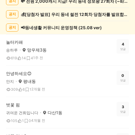
💸 전원 2,000캐시 지급! 우리 동네 정보왕 27회차 (~8/10)
공지
인
증
💰[당첨자 발표] 우리 동네 썰전 12회차 당첨자를 발표합니다!
공지
했
어
요
📢동네생활 커뮤니티 운영정책 (25.08 ver)
공지
게
시
놀터카패
글
4
망우제3동
댓글
송하루
목
록
1주 전
619
14
4
안녕하세요😊
0
평내동
댓글
안지
2개월 전
309
6
1
벗꽃 핌
3
다산1동
댓글
귀여운 건희입니다
4개월 전
105
1
0