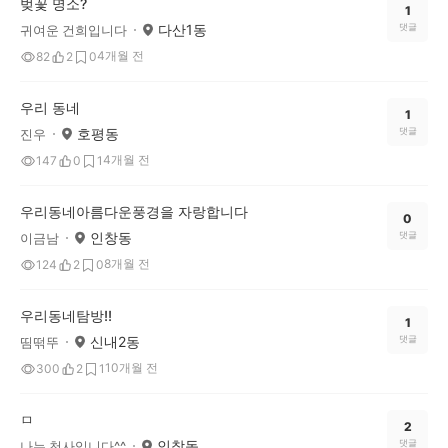
벚꽃 명소?
1
다산1동
댓글
귀여운 건희입니다
4개월 전
82
2
0
우리 동네
1
호평동
댓글
진우
4개월 전
147
0
1
우리동네아름다운풍경을 자랑합니다
0
인창동
댓글
이금남
8개월 전
124
2
0
우리동네탐방!!
1
신내2동
댓글
띰떢뚜
10개월 전
300
2
1
ㅁ
2
인창동
댓글
나는 천사입니다^^