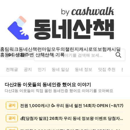
홈
팀워크
동네산책
런마일
모두의챌린지
캐시로또
보험
캐시딜
홈
동네 생활
주변 산책
산책 기록
다산2동
전체글
공지
인기
동네 일상
동네 정보
맛집 추천
분실
다산2동
이웃들의
동네인증 했어요
이야기
다산2동
이웃들이 직접 올린
동네인증 했어요
이야기를 모아봐요
다
전원 1,000캐시! 🥳 우리 동네 썰전 14회차 OPEN (~8/17)
공지
산
2
동
💰[당첨자 발표] 26회차 우리 동네 정보왕 이벤트 당첨자를 발표합니다!
공지
동
네