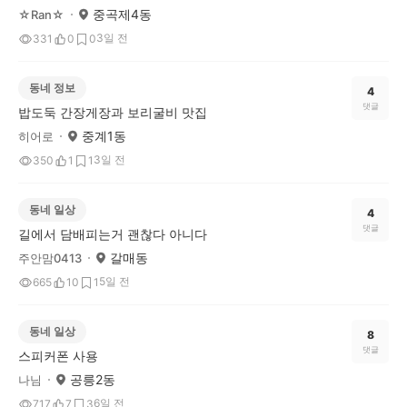
중곡제4동
☆Ran☆
3일 전
331
0
0
동네 정보
4
댓글
밥도둑 간장게장과 보리굴비 맛집
중계1동
히어로
3일 전
350
1
1
동네 일상
4
댓글
길에서 담배피는거 괜찮다 아니다
갈매동
주안맘0413
5일 전
665
10
1
동네 일상
8
댓글
스피커폰 사용
공릉2동
나님
6일 전
717
7
3