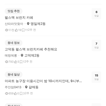
맛집 추천
6
댓글
펄스맥 브런치 카페
명일제2동
산따라맛찾아
2주 전
1.1천
19
11
동네 정보
7
댓글
고덕동 펄스맥 브런치카페 추천해요
고덕제2동
메렁메롱
2주 전
793
5
1
동네 일상
15
댓글
아파트 농구장 이용시간이 밤 10시까지인데, 9시부터 눈치를 봐야 할까요?
갈매동
주안맘0413
2주 전
659
0
3