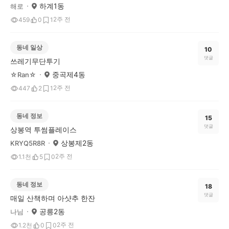
하계1동
해로
2주 전
459
0
1
동네 일상
10
댓글
쓰레기무단투기
중곡제4동
☆Ran☆
2주 전
447
2
1
동네 정보
15
댓글
상봉역 투썸플레이스
상봉제2동
KRYQ5R8R
2주 전
1.1천
5
0
동네 정보
18
댓글
매일 산책하며 아샷추 한잔
공릉2동
나님
2주 전
1.2천
0
0