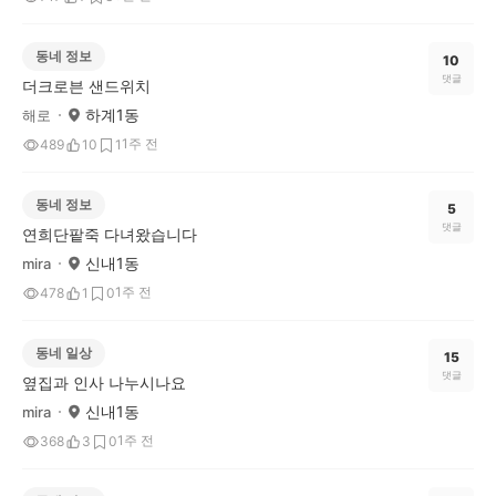
동네 정보
10
댓글
더크로븐 샌드위치
하계1동
해로
1주 전
489
10
1
동네 정보
5
댓글
연희단팥죽 다녀왔습니다
신내1동
mira
1주 전
478
1
0
동네 일상
15
댓글
옆집과 인사 나누시나요
신내1동
mira
1주 전
368
3
0