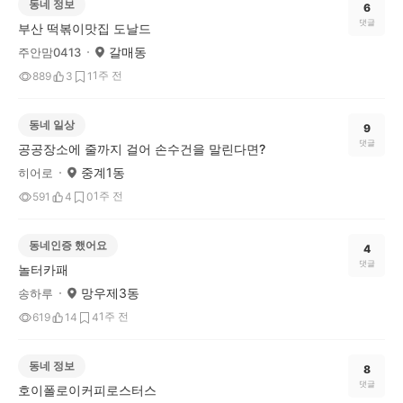
동네 정보
6
댓글
부산 떡볶이맛집 도날드
갈매동
주안맘0413
1주 전
889
3
1
동네 일상
9
댓글
공공장소에 줄까지 걸어 손수건을 말린다면?
중계1동
히어로
1주 전
591
4
0
동네인증 했어요
4
댓글
놀터카패
망우제3동
송하루
1주 전
619
14
4
동네 정보
8
댓글
호이폴로이커피로스터스