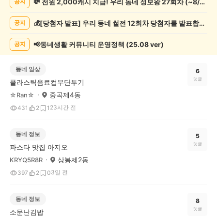
💸 전원 2,000캐시 지급! 우리 동네 정보왕 27회차 (~8/10)
공지
글
게
💰[당첨자 발표] 우리 동네 썰전 12회차 당첨자를 발표합니다!
공지
시
글
목
📢동네생활 커뮤니티 운영정책 (25.08 ver)
공지
록
동네 일상
6
댓글
플라스틱음료컵무단투기
중곡제4동
☆Ran☆
23시간 전
431
2
1
동네 정보
5
댓글
파스타 맛집 아지오
상봉제2동
KRYQ5R8R
3일 전
397
2
0
동네 정보
8
댓글
소문난김밥