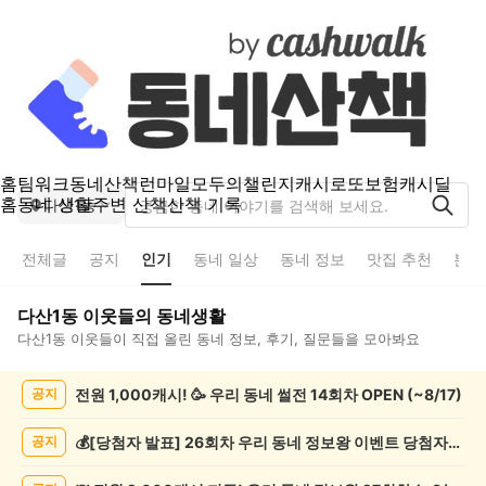
홈
팀워크
동네산책
런마일
모두의챌린지
캐시로또
보험
캐시딜
홈
동네 생활
주변 산책
산책 기록
다산1동
전체글
공지
인기
동네 일상
동네 정보
맛집 추천
분실
다산1동
이웃들의 동네생활
다산1동
이웃들이 직접 올린 동네 정보, 후기, 질문들을 모아봐요
다
전원 1,000캐시! 🥳 우리 동네 썰전 14회차 OPEN (~8/17)
공지
산
1
동
💰[당첨자 발표] 26회차 우리 동네 정보왕 이벤트 당첨자를 발표합니다!
공지
인
기