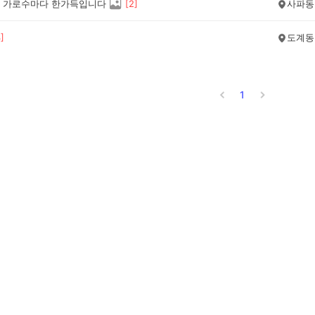
 가로수마다 한가득입니다
[
2
]
사파동
3
]
도계동
1