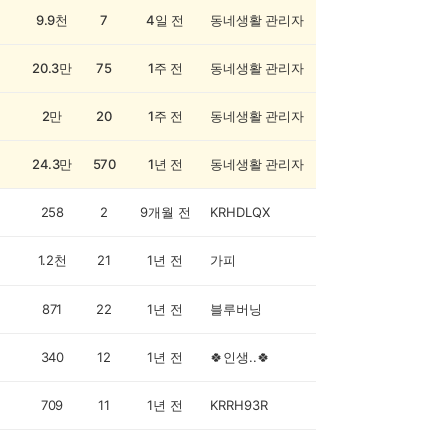
9.9천
7
4일 전
동네생활 관리자
20.3만
75
1주 전
동네생활 관리자
2만
20
1주 전
동네생활 관리자
24.3만
570
1년 전
동네생활 관리자
258
2
9개월 전
KRHDLQX
1.2천
21
1년 전
가피
871
22
1년 전
블루버닝
340
12
1년 전
🍀인생..🍀
709
11
1년 전
KRRH93R