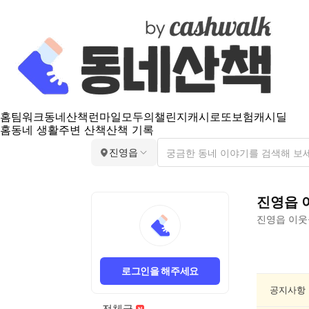
홈
팀워크
동네산책
런마일
모두의챌린지
캐시로또
보험
캐시딜
홈
동네 생활
주변 산책
산책 기록
진영읍
진영읍
진영읍
이웃
진
영
로그인을 해주세요
읍
동
공지사항
네
전체글