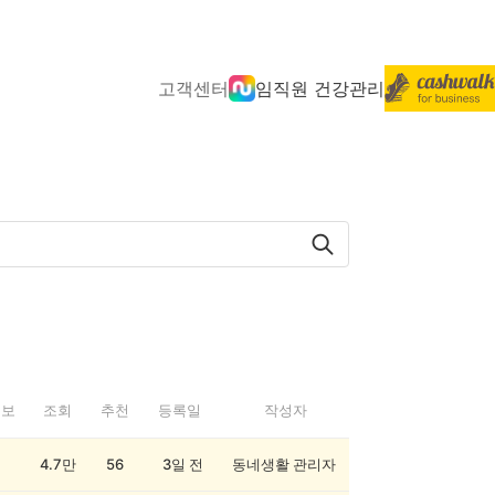
고객센터
임직원 건강관리
정보
조회
추천
등록일
작성자
4.7만
56
3일 전
동네생활 관리자