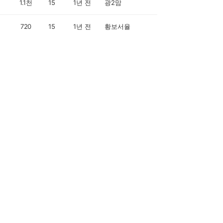
1.1천
15
1년 전
광2맘
720
15
1년 전
황보서율