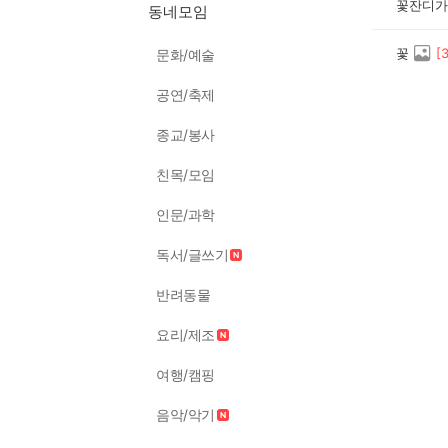
꽃잔디가
동네모임
꽃
[
문화/예술
공연/축제
종교/봉사
친목/모임
인문/과학
독서/글쓰기
반려동물
요리/제조
여행/캠핑
음악/악기