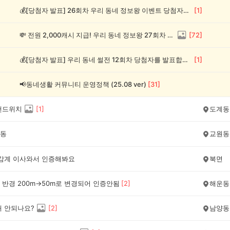
💰[당첨자 발표] 26회차 우리 동네 정보왕 이벤트 당첨자를 발표합니다!
[
1
]
💸 전원 2,000캐시 지급! 우리 동네 정보왕 27회차 (~8/10)
[
72
]
💰[당첨자 발표] 우리 동네 썰전 12회차 당첨자를 발표합니다!
[
1
]
📢동네생활 커뮤니티 운영정책 (25.08 ver)
[
31
]
샌드위치
[
1
]
도계동
동
교원동
 감계 이사와서 인증해봐요
북면
반경 200m->50m로 변경되어 인증안됨
[
2
]
해운동
왜 안되나요?
[
2
]
남양동