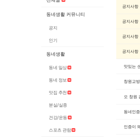
인
증
공지사항
했
동네생활 커뮤니티
어
공지사항
요
공지
게
시
공지사항
인기
글
목
공지사항
동네생활
록
맛있는 
동네 일상
동네 정보
창원교방
맛집 추천
오 창원
분실/실종
동네인증 
건강/운동
인증이 
스포츠 관람