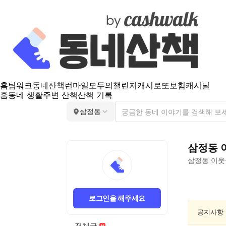
홈
팀워크
동네산책
런마일
모두의챌린지
캐시로또
보험
캐시딜
홈
동네 생활
주변 산책
산책 기록
삼정동
삼정동
삼정동
이웃
삼
정
로그인을 해주세요
동
건
공지사항
강/
전체글