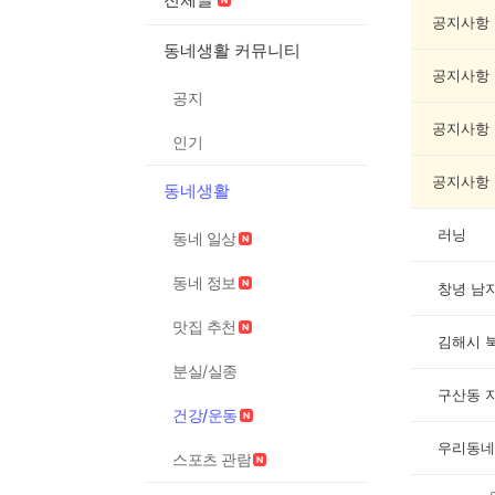
운
동
공지사항
게
동네생활 커뮤니티
시
공지사항
글
공지
목
록
공지사항
인기
공지사항
동네생활
러닝
동네 일상
동네 정보
창녕 남
맛집 추천
김해시 
분실/실종
구산동 
건강/운동
우리동네
스포츠 관람