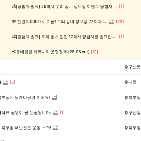
💰[당첨자 발표] 26회차 우리 동네 정보왕 이벤트 당첨자를 발표합니다!
[
1
]
💸 전원 2,000캐시 지급! 우리 동네 정보왕 27회차 (~8/10)
[
72
]
💰[당첨자 발표] 우리 동네 썰전 12회차 당첨자를 발표합니다!
[
1
]
📢동네생활 커뮤니티 운영정책 (25.08 ver)
[
31
]
구산동
내동
지
[
5
]
북부동에 달개비공원 이뻐요!
북부동
지석묘 공원이 곧 완공됩니다.
[
1
]
구산동
 북부동 해반천은 운동 스팟!
북부동