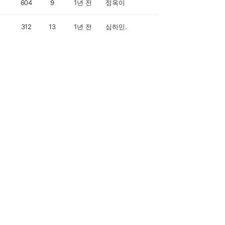
604
9
1년 전
정옥이
312
13
1년 전
심하민.