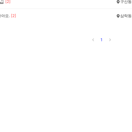
[
2
]
구산동
좋아요.
[
2
]
삼락동
1