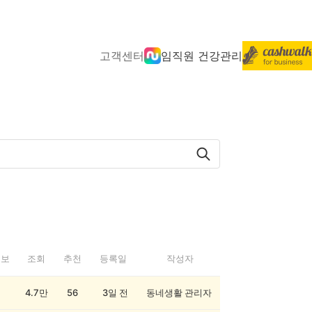
고객센터
임직원 건강관리
정보
조회
추천
등록일
작성자
4.7만
56
3일 전
동네생활 관리자