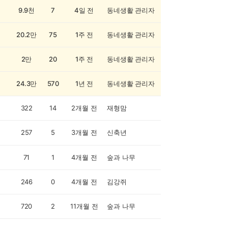
9.9천
7
4일 전
동네생활 관리자
20.2만
75
1주 전
동네생활 관리자
2만
20
1주 전
동네생활 관리자
24.3만
570
1년 전
동네생활 관리자
322
14
2개월 전
재형맘
257
5
3개월 전
신축년
71
1
4개월 전
숲과 나무
246
0
4개월 전
김강쥐
720
2
11개월 전
숲과 나무