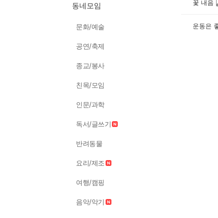
꽃 내음
동네모임
운동은 
문화/예술
공연/축제
종교/봉사
친목/모임
인문/과학
독서/글쓰기
반려동물
요리/제조
여행/캠핑
음악/악기