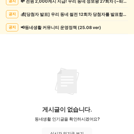
💸 전원 2,000캐시 지급! 우리 동네 정보왕 27회차 (~8/10)
공지
제
게
💰[당첨자 발표] 우리 동네 썰전 12회차 당첨자를 발표합니다!
공지
시
글
목
📢동네생활 커뮤니티 운영정책 (25.08 ver)
공지
록
게시글이 없습니다.
동네생활 인기글을 확인하시겠어요?
실시간 인기글 보기