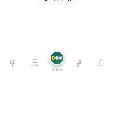
7
21
42
홈
캐시톡
통계
MY
캐시로또