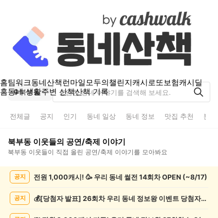
홈
팀워크
동네산책
런마일
모두의챌린지
캐시로또
보험
캐시딜
홈
동네 생활
주변 산책
산책 기록
북부동
전체글
공지
인기
동네 일상
동네 정보
맛집 추천
분실
북부동
이웃들의
공연/축제
이야기
북부동
이웃들이 직접 올린
공연/축제
이야기를 모아봐요
북
전원 1,000캐시! 🥳 우리 동네 썰전 14회차 OPEN (~8/17)
공지
부
동
공
💰[당첨자 발표] 26회차 우리 동네 정보왕 이벤트 당첨자를 발표합니다!
공지
연/
축