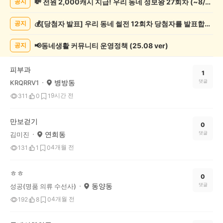
💸 전원 2,000캐시 지급! 우리 동네 정보왕 27회차 (~8/10)
공지
록
자
💰[당첨자 발표] 우리 동네 썰전 12회차 당첨자를 발표합니다!
공지
랑
하
기
📢동네생활 커뮤니티 운영정책 (25.08 ver)
공지
게
시
피부과
글
1
병방동
댓글
KRQRRV1
목
록
9시간 전
311
0
1
만보걷기
0
연희동
댓글
김미진
4개월 전
131
1
0
ㅎㅎ
0
동양동
댓글
성공(명품 의류 수선사)
4개월 전
192
8
0