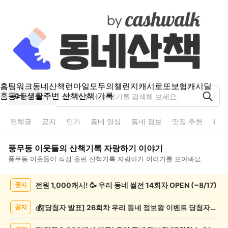
홈
팀워크
동네산책
런마일
모두의챌린지
캐시로또
보험
캐시딜
홈
동네 생활
주변 산책
산책 기록
풍무동
전체글
공지
인기
동네 일상
동네 정보
맛집 추천
분실
풍무동
이웃들의
산책기록 자랑하기
이야기
풍무동
이웃들이 직접 올린
산책기록 자랑하기
이야기를 모아봐요
풍
전원 1,000캐시! 🥳 우리 동네 썰전 14회차 OPEN (~8/17)
공지
무
동
산
💰[당첨자 발표] 26회차 우리 동네 정보왕 이벤트 당첨자를 발표합니다!
공지
책
기