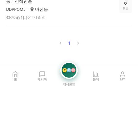
동네산책인증
0
마산동
댓글
DDPPOMJ
11개월 전
70
1
0
1
7
21
42
홈
캐시톡
통계
MY
캐시로또