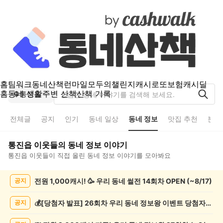
홈
팀워크
동네산책
런마일
모두의챌린지
캐시로또
보험
캐시딜
홈
동네 생활
주변 산책
산책 기록
통진읍
전체글
공지
인기
동네 일상
동네 정보
맛집 추천
분실
통진읍
이웃들의
동네 정보
이야기
통진읍
이웃들이 직접 올린
동네 정보
이야기를 모아봐요
통
전원 1,000캐시! 🥳 우리 동네 썰전 14회차 OPEN (~8/17)
공지
진
읍
동
💰[당첨자 발표] 26회차 우리 동네 정보왕 이벤트 당첨자를 발표합니다!
공지
네
정