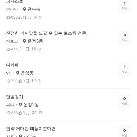
피자스쿨
1
풍무동
댓글
연아맘
1주 전
932
1
3
진정한 커피맛을 느낄 수 있는 로스팅 전문점 "단골커피로스터스"
6
운정3동
댓글
장보고
1주 전
445
1
1
디카페
1
운양동
댓글
ysj
1주 전
720
9
1
맨발걷기
0
운정2동
댓글
써니
2주 전
356
3
1
만약 거대한 태풍이분다면
0
사우동
댓글
김포