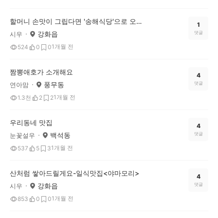
할머니 손맛이 그립다면 '송해식당'으로 오세요
1
강화읍
댓글
시우
1개월 전
524
0
0
짬뽕애호가 소개해요
4
풍무동
댓글
연아맘
1개월 전
1.3천
2
2
우리동네 맛집
4
백석동
댓글
눈꽃설우
1개월 전
537
5
3
산처럼 쌓아드릴게요-일식맛집<야마모리>
4
강화읍
댓글
시우
1개월 전
853
0
0