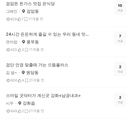
검암돈 돈가스 맛집 은식당
10
검암동
댓글
그레인
1개월 전
829
7
1
24시간 든든하게 즐길 수 있는 우리 동네 맛집! 콩심 소개해요!
7
풍무동
댓글
연아맘
1개월 전
920
3
1
검단 안경 맞출때 가는 으뜸플러스
2
원당동
댓글
김 샘~
1개월 전
906
4
2
스마일 굿닥터가 계신곳 강화<남궁내과>
2
강화읍
댓글
시우
1개월 전
848
2
0