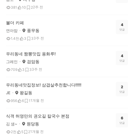
2주 전
381
10
2
볼더 카페
4
풍무동
댓글
연아맘
3주 전
1.4천
3
3
우리동네 짬뽕맛집 용화루!
4
검암동
댓글
그레인
3주 전
709
3
3
우리동네맛집정보! 삼겹살추천합니다!!!!!
2
왕길동
댓글
JE
1개월 전
956
6
1
식객 허영만의 권오길 칼국수 본점
6
원당동
댓글
김 샘~
1개월 전
2천
5
2