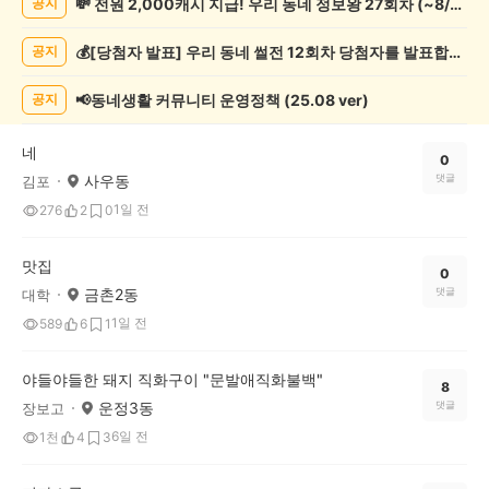
💸 전원 2,000캐시 지급! 우리 동네 정보왕 27회차 (~8/10)
공지
보
게
💰[당첨자 발표] 우리 동네 썰전 12회차 당첨자를 발표합니다!
공지
시
글
목
📢동네생활 커뮤니티 운영정책 (25.08 ver)
공지
록
네
0
사우동
댓글
김포
1일 전
276
2
0
맛집
0
금촌2동
댓글
대학
1일 전
589
6
1
야들야들한 돼지 직화구이 "문발애직화불백"
8
운정3동
댓글
장보고
6일 전
1천
4
3