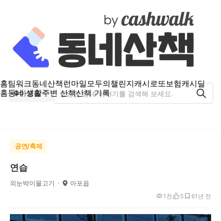
홈
팀워크
동네산책
런마일
모두의챌린지
캐시로또
보험
캐시딜
홈
동네 생활
주변 산책
산책 기록
아포읍
공연/축제
연습
외눈박이물고기
아포읍
1천
5
6
1년 전