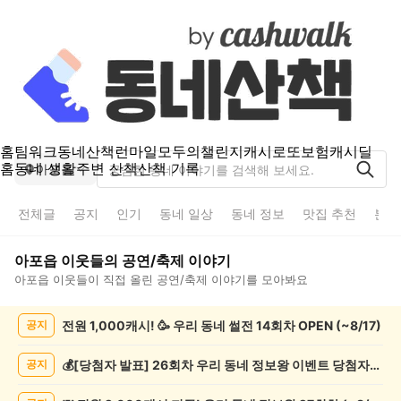
홈
팀워크
동네산책
런마일
모두의챌린지
캐시로또
보험
캐시딜
홈
동네 생활
주변 산책
산책 기록
아포읍
전체글
공지
인기
동네 일상
동네 정보
맛집 추천
분실
아포읍
이웃들의
공연/축제
이야기
아포읍
이웃들이 직접 올린
공연/축제
이야기를 모아봐요
아
전원 1,000캐시! 🥳 우리 동네 썰전 14회차 OPEN (~8/17)
공지
포
읍
공
💰[당첨자 발표] 26회차 우리 동네 정보왕 이벤트 당첨자를 발표합니다!
공지
연/
축