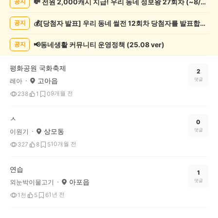
💸 전원 2,000캐시 지급! 우리 동네 정보왕 27회차 (~8/10)
공지
제
게
💰[당첨자 발표] 우리 동네 썰전 12회차 당첨자를 발표합니다!
공지
시
글
목
📢동네생활 커뮤니티 운영정책 (25.08 ver)
공지
록
평화공원 국화축제
2
고아읍
댓글
레아
9개월 전
238
1
0
ㅅ
0
상모동
댓글
이원기
10개월 전
327
8
5
연습
1
아포읍
댓글
외눈박이물고기
1년 전
1천
5
6