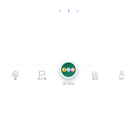
1
7
21
42
홈
캐시톡
통계
MY
캐시로또