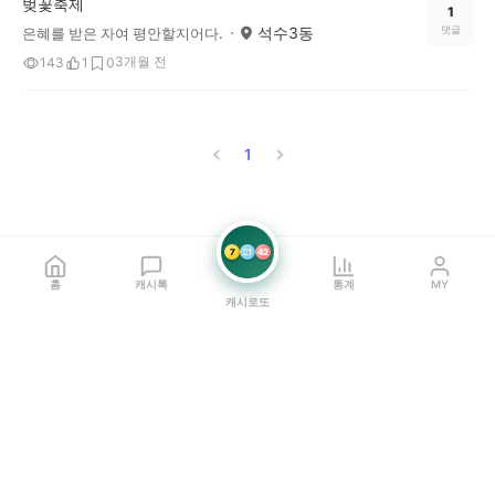
벚꽃축제
1
석수3동
댓글
은혜를 받은 자여 평안할지어다.
3개월 전
143
1
0
1
7
21
42
홈
캐시톡
통계
MY
캐시로또