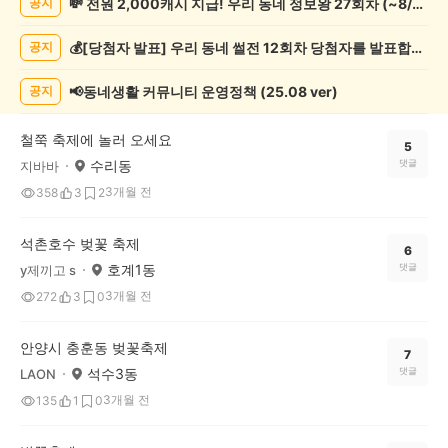
💸 전원 2,000캐시 지급! 우리 동네 정보왕 27회차 (~8/10)
공지
제
게
💰[당첨자 발표] 우리 동네 썰전 12회차 당첨자를 발표합니다!
공지
시
글
목
📢동네생활 커뮤니티 운영정책 (25.08 ver)
공지
록
철쭉 축제에 놀러 오세요
5
수리동
댓글
지바바
3개월 전
358
3
2
석촌호수 벚꽃 축제
6
호계1동
댓글
y제끼고 s
3개월 전
272
3
0
안양시 충훈동 벚꽃축제
7
석수3동
댓글
LAON
3개월 전
135
1
0