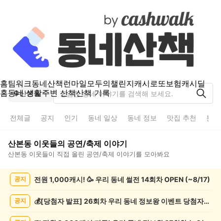
홈
팀워크
동네산책
런마일
모두의챌린지
캐시로또
보험
캐시딜
홈
동네 생활
주변 산책
산책 기록
산본동
전체글
공지
인기
동네 일상
동네 정보
맛집 추천
분실
산본동
이웃들의
공연/축제
이야기
산본동
이웃들이 직접 올린
공연/축제
이야기를 모아봐요
산
전원 1,000캐시! 🥳 우리 동네 썰전 14회차 OPEN (~8/17)
공지
본
동
공
💰[당첨자 발표] 26회차 우리 동네 정보왕 이벤트 당첨자를 발표합니다!
공지
연/
축