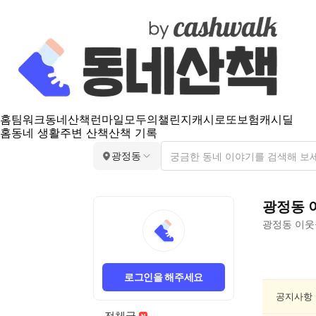
홈
팀워크
동네산책
런마일
모두의챌린지
캐시로또
보험
캐시딜
홈
동네 생활
주변 산책
산책 기록
광정동
광정동
광정동
이웃
광
정
로그인을 해주세요
동
인
공지사항
문/
전체글