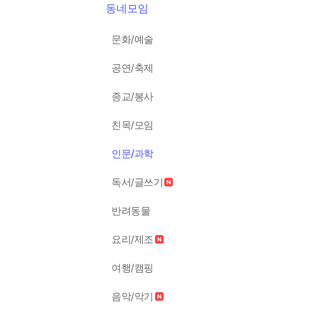
동네모임
문화/예술
공연/축제
종교/봉사
친목/모임
인문/과학
독서/글쓰기
반려동물
요리/제조
여행/캠핑
음악/악기