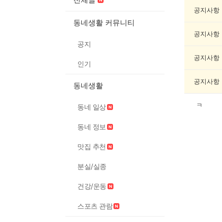
과
학
공지사항
게
동네생활 커뮤니티
시
공지사항
글
공지
목
록
공지사항
인기
공지사항
동네생활
ㅋ
동네 일상
동네 정보
맛집 추천
분실/실종
건강/운동
스포츠 관람