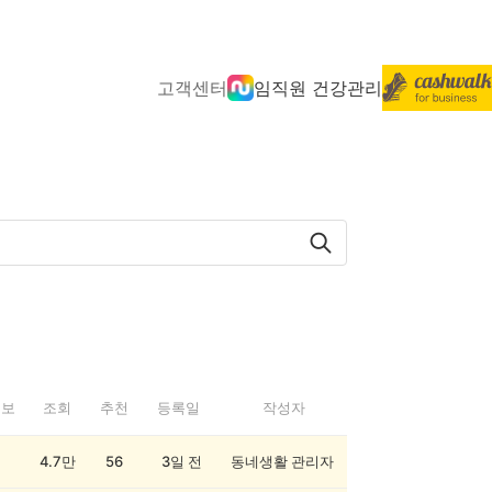
고객센터
임직원 건강관리
정보
조회
추천
등록일
작성자
4.7만
56
3일 전
동네생활 관리자