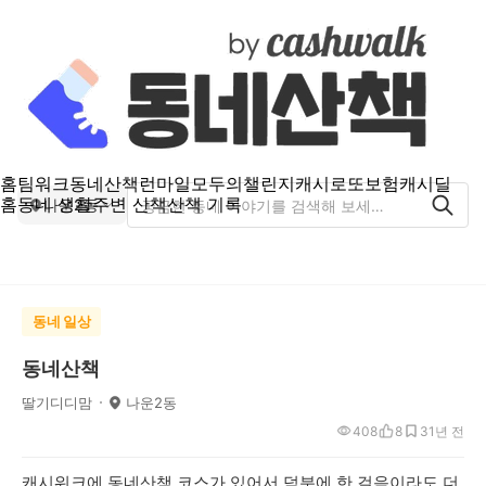
홈
팀워크
동네산책
런마일
모두의챌린지
캐시로또
보험
캐시딜
홈
동네 생활
주변 산책
산책 기록
나운2동
동네 일상
동네산책
딸기디디맘
나운2동
408
8
3
1년 전
캐시워크에 동네산책 코스가 있어서 덕분에 한 걸음이라도 더