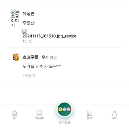
유상연
주왕산
1년 전
초코푸들
미룡동
늦가을 정취가 물씬^^
7개월 전
7
21
42
홈
캐시톡
통계
MY
캐시로또