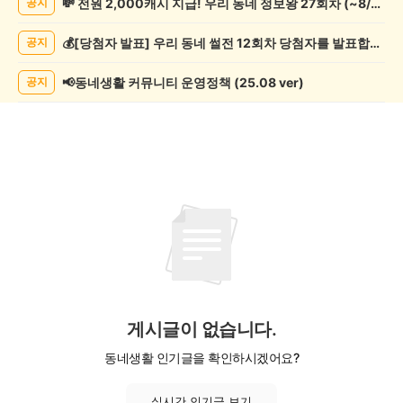
💸 전원 2,000캐시 지급! 우리 동네 정보왕 27회차 (~8/10)
공지
예
술
💰[당첨자 발표] 우리 동네 썰전 12회차 당첨자를 발표합니다!
공지
게
시
글
📢동네생활 커뮤니티 운영정책 (25.08 ver)
공지
목
록
게시글이 없습니다.
동네생활 인기글을 확인하시겠어요?
실시간 인기글 보기