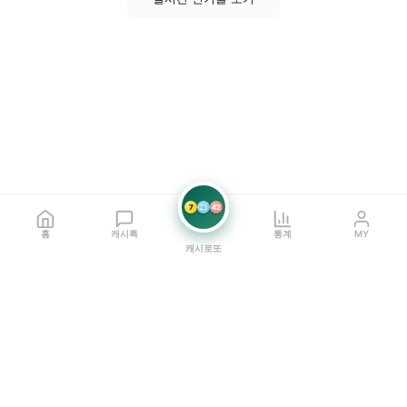
7
21
42
홈
캐시톡
통계
MY
캐시로또