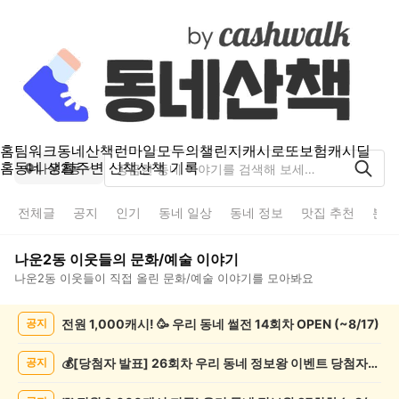
홈
팀워크
동네산책
런마일
모두의챌린지
캐시로또
보험
캐시딜
홈
동네 생활
주변 산책
산책 기록
나운2동
전체글
공지
인기
동네 일상
동네 정보
맛집 추천
분실
나운2동
이웃들의
문화/예술
이야기
나운2동
이웃들이 직접 올린
문화/예술
이야기를 모아봐요
나
전원 1,000캐시! 🥳 우리 동네 썰전 14회차 OPEN (~8/17)
공지
운
2
동
💰[당첨자 발표] 26회차 우리 동네 정보왕 이벤트 당첨자를 발표합니다!
공지
문
화/