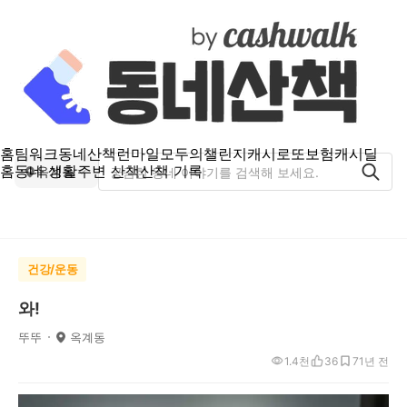
홈
팀워크
동네산책
런마일
모두의챌린지
캐시로또
보험
캐시딜
홈
동네 생활
주변 산책
산책 기록
옥계동
건강/운동
와!
뚜뚜
옥계동
1.4천
36
7
1년 전