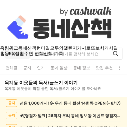
홈
팀워크
동네산책
런마일
모두의챌린지
캐시로또
보험
캐시딜
홈
동네 생활
주변 산책
산책 기록
옥계동
전체글
공지
인기
동네 일상
동네 정보
맛집 추천
분실
옥계동
이웃들의
독서/글쓰기
이야기
옥계동
이웃들이 직접 올린
독서/글쓰기
이야기를 모아봐요
옥
전원 1,000캐시! 🥳 우리 동네 썰전 14회차 OPEN (~8/17)
공지
계
동
독
💰[당첨자 발표] 26회차 우리 동네 정보왕 이벤트 당첨자를 발표합니다!
공지
서/
글