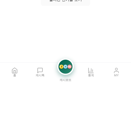
7
21
42
홈
캐시톡
통계
MY
캐시로또