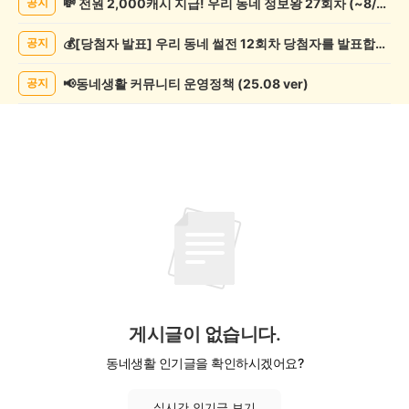
💸 전원 2,000캐시 지급! 우리 동네 정보왕 27회차 (~8/10)
공지
쓰
기
💰[당첨자 발표] 우리 동네 썰전 12회차 당첨자를 발표합니다!
공지
게
시
글
📢동네생활 커뮤니티 운영정책 (25.08 ver)
공지
목
록
게시글이 없습니다.
동네생활 인기글을 확인하시겠어요?
실시간 인기글 보기