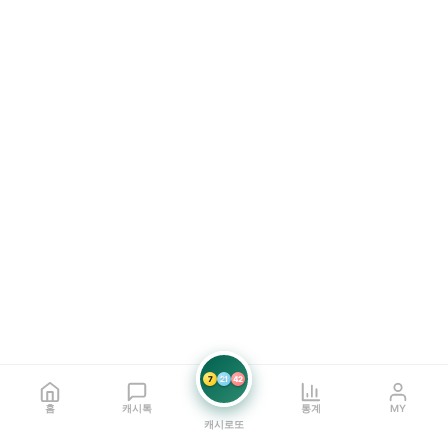
7
21
42
홈
캐시톡
통계
MY
캐시로또