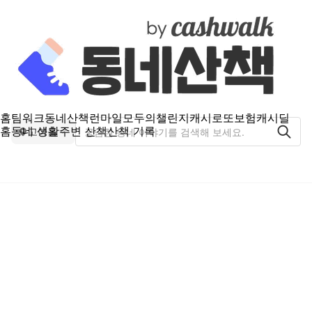
홈
팀워크
동네산책
런마일
모두의챌린지
캐시로또
보험
캐시딜
홈
동네 생활
주변 산책
산책 기록
고아읍