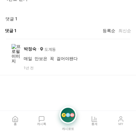
댓글 1
댓글
1
등록순
최신순
박정숙
도계동
매일 만보은 꼭 걸어야됀다
1년 전
7
21
42
홈
캐시톡
통계
MY
캐시로또