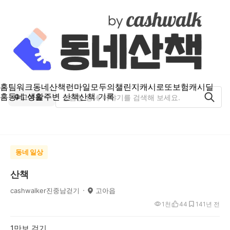
홈
팀워크
동네산책
런마일
모두의챌린지
캐시로또
보험
캐시딜
홈
동네 생활
주변 산책
산책 기록
고아읍
동네 일상
산책
cashwalker진중남걷기
고아읍
1천
44
14
1년 전
1만보 걷기