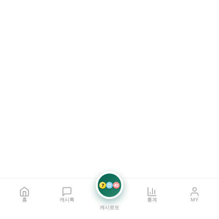
7
21
42
홈
캐시톡
통계
MY
캐시로또