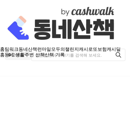
홈
팀워크
동네산책
런마일
모두의챌린지
캐시로또
보험
캐시딜
홈
동네 생활
주변 산책
산책 기록
고아읍