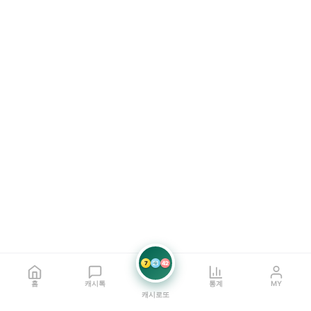
7
21
42
홈
캐시톡
통계
MY
캐시로또