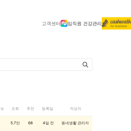
고객센터
임직원 건강관리
정보
조회
추천
등록일
작성자
5.7만
68
4일 전
동네생활 관리자