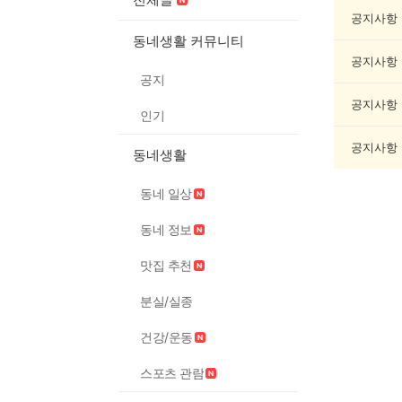
교/
봉
공지사항
사
동네생활 커뮤니티
게
공지사항
시
공지
글
목
공지사항
인기
록
공지사항
동네생활
동네 일상
동네 정보
맛집 추천
분실/실종
건강/운동
스포츠 관람