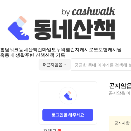
홈
팀워크
동네산책
런마일
모두의챌린지
캐시로또
보험
캐시딜
홈
동네 생활
주변 산책
산책 기록
곤지암읍
곤지암
곤지암읍
이
곤
지
로그인을 해주세요
암
읍
공지사항
종
전체글