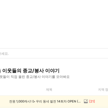
읍
이웃들의
종교/봉사
이야기
웃들이 직접 올린
종교/봉사
이야기를 모아봐요
제목
지역 
전원 1,000캐시! 🥳 우리 동네 썰전 14회차 OPEN (~8/17)
[
21
]