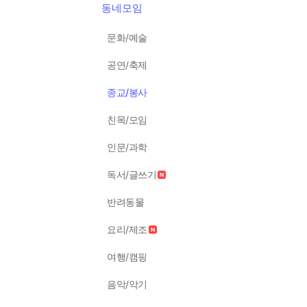
동네모임
문화/예술
공연/축제
종교/봉사
친목/모임
인문/과학
독서/글쓰기
반려동물
요리/제조
여행/캠핑
음악/악기