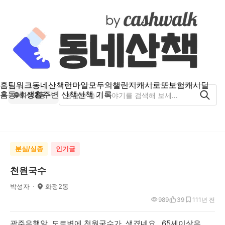
홈
팀워크
동네산책
런마일
모두의챌린지
캐시로또
보험
캐시딜
홈
동네 생활
주변 산책
산책 기록
화정2동
분실/실종
인기글
천원국수
박성자
화정2동
989
39
11
1년 전
광주은행앞 도로변에 천원국수가 생겼네요 65세이상은