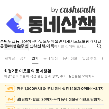
홈
팀워크
동네산책
런마일
모두의챌린지
캐시로또
보험
캐시딜
홈
동네 생활
주변 산책
산책 기록
화정2동
전체글
공지
인기
동네 일상
동네 정보
맛집 추천
분실
화정2동
이웃들의 동네생활
화정2동
이웃들이 직접 올린 동네 정보, 후기, 질문들을 모아봐요
화
전원 1,000캐시! 🥳 우리 동네 썰전 14회차 OPEN (~8/17)
공지
정
2
동
💰[당첨자 발표] 26회차 우리 동네 정보왕 이벤트 당첨자를 발표합니다!
공지
인
기