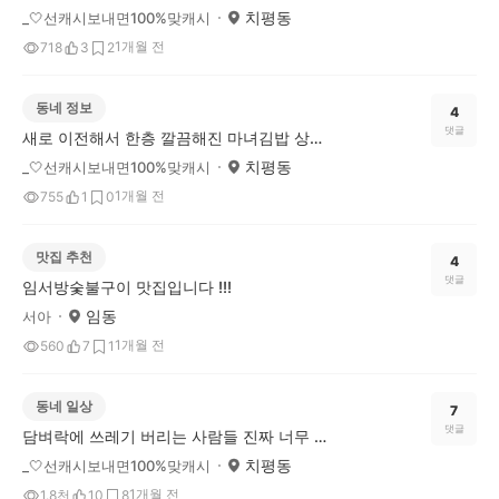
치평동
_🤍선캐시보내면100%맞캐시
1개월 전
718
3
2
동네 정보
4
댓글
새로 이전해서 한층 깔끔해진 마녀김밥 상무점 다녀왔어요 😋
치평동
_🤍선캐시보내면100%맞캐시
1개월 전
755
1
0
맛집 추천
4
댓글
임서방숯불구이 맛집입니다 !!!
임동
서아
1개월 전
560
7
1
동네 일상
7
댓글
담벼락에 쓰레기 버리는 사람들 진짜 너무 하네요!!
치평동
_🤍선캐시보내면100%맞캐시
1개월 전
1.8천
10
8