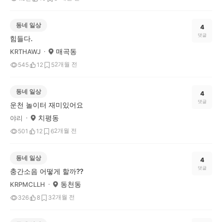
동네 일상
4
댓글
힘들다.
매곡동
KRTHAWJ
2개월 전
545
12
5
동네 일상
4
댓글
운천 놀이터 재미있어요
치평동
야리
2개월 전
501
12
6
동네 일상
4
댓글
충간소음 어떻게 할까??
동천동
KRPMCLLH
2개월 전
326
8
3