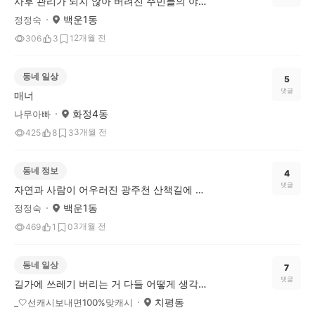
사후 관리가 되지 않아 버려진 주민들의 야외 체육시설 문제가 심각하네요.
백운1동
정정숙
2개월 전
306
3
1
동네 일상
5
댓글
매너
화정4동
나무아빠
3개월 전
425
8
3
동네 정보
4
댓글
자연과 사람이 어우러진 광주천 산책길에 흠뻑 빠져드네요!
백운1동
정정숙
3개월 전
469
1
0
동네 일상
7
댓글
길가에 쓰레기 버리는 거 다들 어떻게 생각하시나요?
치평동
_🤍선캐시보내면100%맞캐시