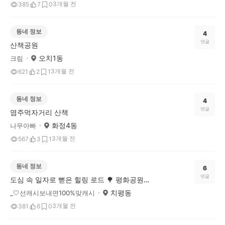
3개월 전
385
7
0
동네 정보
4
댓글
산책공원
오치1동
크림
3개월 전
621
2
1
동네 정보
4
댓글
염주먹자거리 산책
화정4동
나무아빠
3개월 전
567
3
1
동네 정보
6
댓글
도심 속 일자로 뻗은 힐링 로드 🌳 평화공원💕💕
치평동
_🤍선캐시보내면100%맞캐시
3개월 전
381
6
0