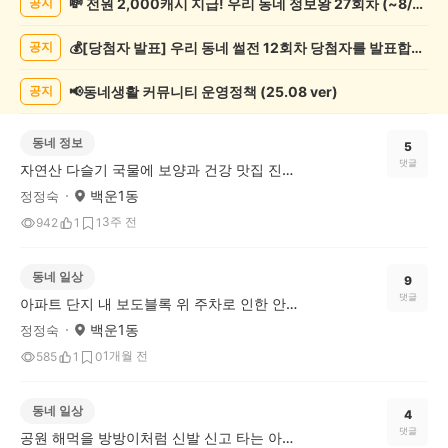
💸 전원 2,000캐시 지급! 우리 동네 정보왕 27회차 (~8/10)
공지
글
게
💰[당첨자 발표] 우리 동네 썰전 12회차 당첨자를 발표합니다!
공지
시
글
목
📢동네생활 커뮤니티 운영정책 (25.08 ver)
공지
록
동네 정보
5
댓글
자연산 다슬기 국물에 보양과 건강 맛집 진월다슬기!
백운1동
정정숙
3주 전
942
1
1
동네 일상
9
댓글
아파트 단지 내 보도블록 위 주차로 인한 안전사고 문제가 심각하네요!
백운1동
정정숙
1개월 전
585
1
0
동네 일상
4
댓글
공원 해먹을 방방이처럼 신발 신고 타는 아이들 제재해야 하지 않을까요?