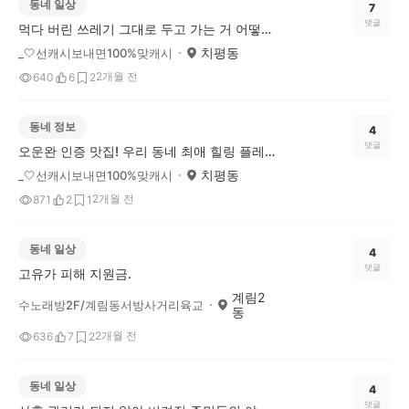
동네 일상
7
댓글
먹다 버린 쓰레기 그대로 두고 가는 거 어떻게 생각하시나요?
치평동
_🤍선캐시보내면100%맞캐시
2개월 전
640
6
2
동네 정보
4
댓글
오운완 인증 맛집! 우리 동네 최애 힐링 플레이스를 소개합니다^^
치평동
_🤍선캐시보내면100%맞캐시
2개월 전
871
2
1
동네 일상
4
댓글
고유가 피해 지원금.
계림2
수노래방2F/계림동서방사거리육교
동
2개월 전
636
7
2
동네 일상
4
댓글