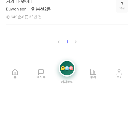
거의 다 왔어!!
1
봉선2동
댓글
Euwon son
2년 전
649
8
3
1
7
21
42
홈
캐시톡
통계
MY
캐시로또