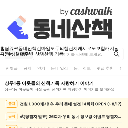
홈
팀워크
동네산책
런마일
모두의챌린지
캐시로또
보험
캐시딜
홈
동네 생활
주변 산책
산책 기록
상무1동
전체글
공지
인기
동네 일상
동네 정보
맛집 추천
분실
상무1동
이웃들의
산책기록 자랑하기
이야기
상무1동
이웃들이 직접 올린
산책기록 자랑하기
이야기를 모아봐요
상
전원 1,000캐시! 🥳 우리 동네 썰전 14회차 OPEN (~8/17)
공지
무
1
동
💰[당첨자 발표] 26회차 우리 동네 정보왕 이벤트 당첨자를 발표합니다!
공지
산
책