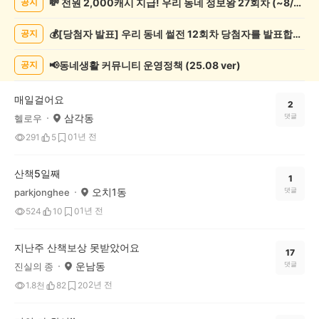
💸 전원 2,000캐시 지급! 우리 동네 정보왕 27회차 (~8/10)
공지
기
록
💰[당첨자 발표] 우리 동네 썰전 12회차 당첨자를 발표합니다!
공지
자
랑
하
📢동네생활 커뮤니티 운영정책 (25.08 ver)
공지
기
게
매일걸어요
시
2
삼각동
댓글
헬로우
글
목
1년 전
291
5
0
록
산책5일째
1
오치1동
댓글
parkjonghee
1년 전
524
10
0
지난주 산책보상 못받았어요
17
운남동
댓글
진실의 종
2년 전
1.8천
82
20