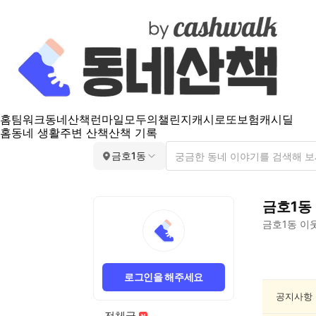
홈
팀워크
동네산책
런마일
모두의챌린지
캐시로또
보험
캐시딜
홈
동네 생활
주변 산책
산책 기록
금호1동
금호1동
금호1동
이웃
금
호
로그인을 해주세요
1
동
공지사항
독
전체글