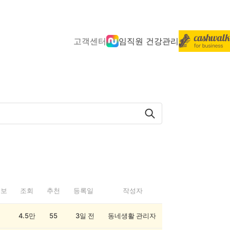
고객센터
임직원 건강관리
정보
조회
추천
등록일
작성자
4.5만
55
3일 전
동네생활 관리자