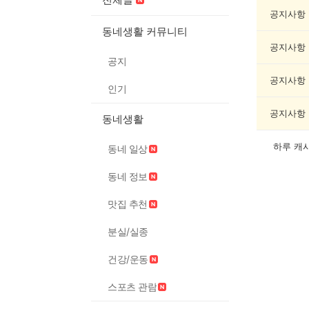
서/
글
공지사항
쓰
동네생활 커뮤니티
기
공지사항
게
공지
시
글
공지사항
인기
목
록
공지사항
동네생활
하루 캐
동네 일상
동네 정보
맛집 추천
분실/실종
건강/운동
스포츠 관람