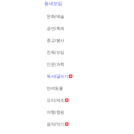
동네모임
문화/예술
공연/축제
종교/봉사
친목/모임
인문/과학
독서/글쓰기
반려동물
요리/제조
여행/캠핑
음악/악기