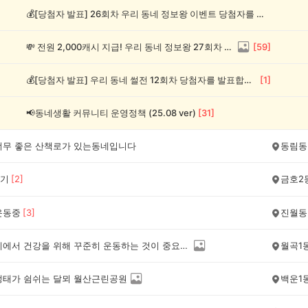
💰[당첨자 발표] 26회차 우리 동네 정보왕 이벤트 당첨자를 발표합니다!
💸 전원 2,000캐시 지급! 우리 동네 정보왕 27회차 (~8/10)
[
59
]
💰[당첨자 발표] 우리 동네 썰전 12회차 당첨자를 발표합니다!
[
1
]
📢동네생활 커뮤니티 운영정책 (25.08 ver)
[
31
]
너무 좋은 산책로가 있는동네입니다
동림동
기
[
2
]
금호2
운동중
[
3
]
진월동
우리 동네에서 건강을 위해 꾸준히 운동하는 것이 중요하다고 생각합니다
월곡1
생태가 쉼쉬는 달뫼 월산근린공원
백운1