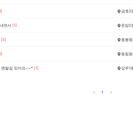
4
]
금호2
보내면서
[
1
]
운암2
[
5
]
용봉동
3
]
동림동
 맨발길 있어요~~*
[
1
]
상무1
1