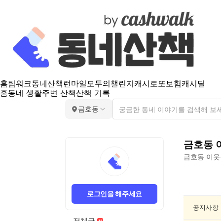
홈
팀워크
동네산책
런마일
모두의챌린지
캐시로또
보험
캐시딜
홈
동네 생활
주변 산책
산책 기록
금호동
금호동
금호동
이웃
금
호
로그인을 해주세요
동
건
공지사항
강/
전체글