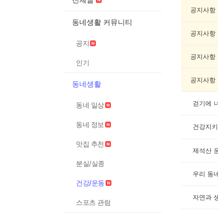
운
동
공지사항
게
동네생활 커뮤니티
시
공지사항
글
공지
목
록
공지사항
인기
공지사항
동네생활
걷기에 
동네 일상
동네 정보
건강지키
맛집 추천
제석산 
분실/실종
건강/운동
자연과 
스포츠 관람