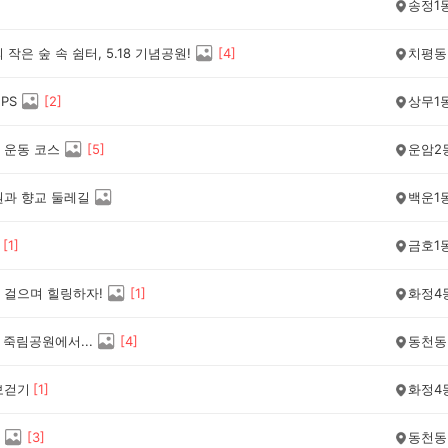
송정1
 작은 숲 속 쉼터, 5.18 기념공원!
[
4
]
치평동
PS
[
2
]
상무1
 운동 코스
[
5
]
운암2
원과 향교 둘레길
백운1
[
1
]
금호1
 걸으며 힐링하자!
[
1
]
화정4
 죽림공원에서...
[
4
]
동천동
보걷기
[
1
]
화정4
[
3
]
동천동