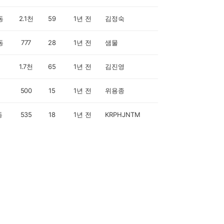
동
2.1천
59
1년 전
김정숙
동
777
28
1년 전
샘물
1.7천
65
1년 전
김진영
500
15
1년 전
위용종
동
535
18
1년 전
KRPHJNTM