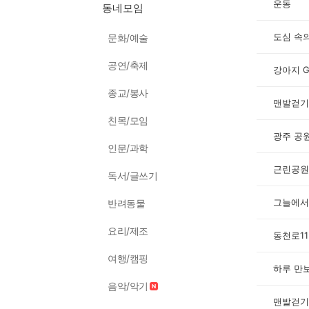
운동
동네모임
도심 속의
문화/예술
공연/축제
강아지 G
종교/봉사
맨발걷기
친목/모임
광주 공
인문/과학
근린공원
독서/글쓰기
그늘에서
반려동물
요리/제조
동천로11
여행/캠핑
하루 만
음악/악기
맨발걷기