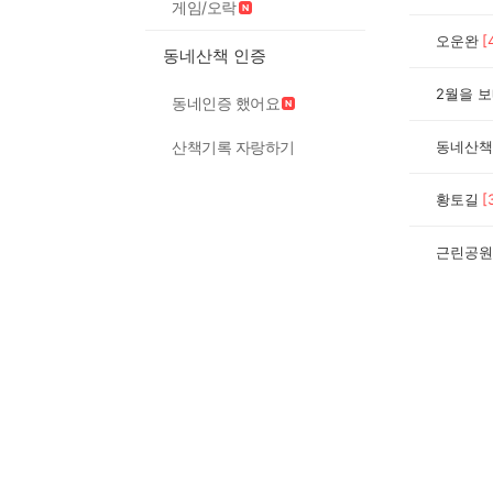
게임/오락
오운완
[
동네산책 인증
2월을 
동네인증 했어요
산책기록 자랑하기
동네산책
황토길
[
근린공원