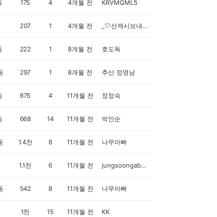
동
175
4
4개월 전
KRVMQML5
207
1
4개월 전
_🤍선캐시보내면100%맞캐시
동
222
1
8개월 전
호도독
동
297
1
8개월 전
추산 정영남
동
675
4
11개월 전
정정숙
동
668
14
11개월 전
박안순
동
1.4천
8
11개월 전
나무아빠
1.1천
6
11개월 전
jungsoongabsonata
동
542
8
11개월 전
나무아빠
1천
15
11개월 전
KK