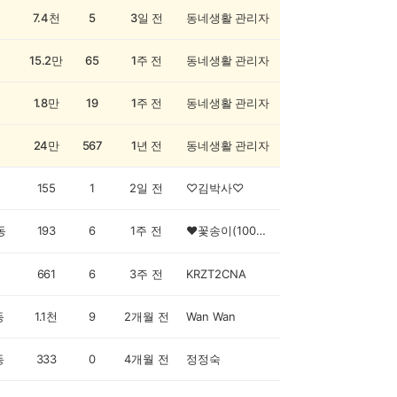
7.4천
5
3일 전
동네생활 관리자
15.2만
65
1주 전
동네생활 관리자
1.8만
19
1주 전
동네생활 관리자
24만
567
1년 전
동네생활 관리자
155
1
2일 전
♡김박사♡
동
193
6
1주 전
❤꽃송이(100명 에티켓)
661
6
3주 전
KRZT2CNA
동
1.1천
9
2개월 전
Wan Wan
동
333
0
4개월 전
정정숙