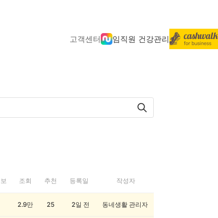
고객센터
임직원 건강관리
정보
조회
추천
등록일
작성자
2.9만
25
2일 전
동네생활 관리자