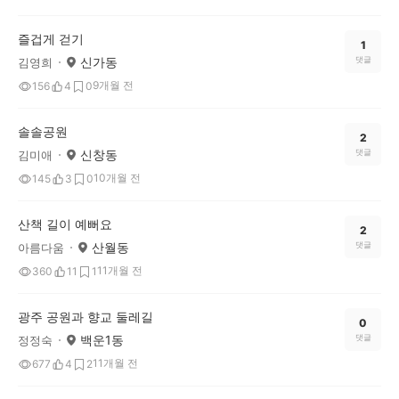
즐겁게 걷기
1
신가동
댓글
김영희
9개월 전
156
4
0
솔솔공원
2
신창동
댓글
김미애
10개월 전
145
3
0
산책 길이 예뻐요
2
산월동
댓글
아름다움
11개월 전
360
11
1
광주 공원과 향교 둘레길
0
백운1동
댓글
정정숙
11개월 전
677
4
2