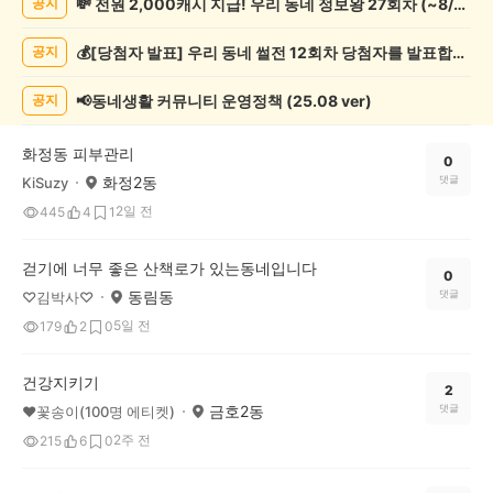
💸 전원 2,000캐시 지급! 우리 동네 정보왕 27회차 (~8/10)
공지
운
동
💰[당첨자 발표] 우리 동네 썰전 12회차 당첨자를 발표합니다!
공지
게
시
글
📢동네생활 커뮤니티 운영정책 (25.08 ver)
공지
목
록
화정동 피부관리
0
화정2동
댓글
KiSuzy
2일 전
445
4
1
걷기에 너무 좋은 산책로가 있는동네입니다
0
동림동
댓글
♡김박사♡
5일 전
179
2
0
건강지키기
2
금호2동
댓글
❤꽃송이(100명 에티켓)
2주 전
215
6
0