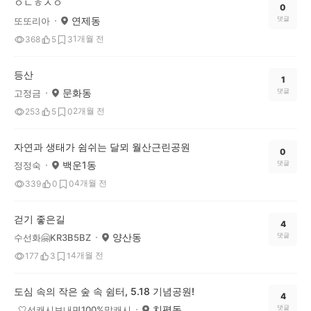
ㅇㄴㅎㅅㅇ
0
연제동
댓글
또또리아
1개월 전
368
5
3
등산
1
문화동
댓글
고정금
2개월 전
253
5
0
자연과 생태가 쉼쉬는 달뫼 월산근린공원
0
백운1동
댓글
정정숙
4개월 전
339
0
0
걷기 좋은길
4
양산동
댓글
수선화🤗KR3B5BZ
4개월 전
177
3
1
도심 속의 작은 숲 속 쉼터, 5.18 기념공원!
4
치평동
댓글
_🤍선캐시보내면100%맞캐시