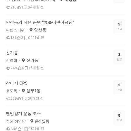
4개월 전
210
1
0
양산동의 작은 공원 "효솔어린이공원"
3
양산동
댓글
디펜스피쉬
4개월 전
131
3
0
신가동
3
신가동
댓글
김영희
6개월 전
249
4
1
강아지 GPS
2
상무1동
댓글
호도독
8개월 전
229
1
0
맨발걷기 운동 코스
5
운암2동
댓글
추산 정영남
8개월 전
306
1
0