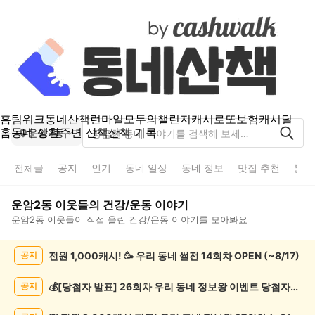
홈
팀워크
동네산책
런마일
모두의챌린지
캐시로또
보험
캐시딜
홈
동네 생활
주변 산책
산책 기록
운암2동
전체글
공지
인기
동네 일상
동네 정보
맛집 추천
분실
운암2동
이웃들의
건강/운동
이야기
운암2동
이웃들이 직접 올린
건강/운동
이야기를 모아봐요
운
전원 1,000캐시! 🥳 우리 동네 썰전 14회차 OPEN (~8/17)
공지
암
2
동
💰[당첨자 발표] 26회차 우리 동네 정보왕 이벤트 당첨자를 발표합니다!
공지
건
강/