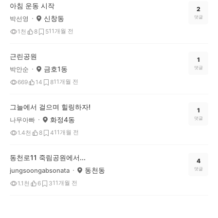
아침 운동 시작
2
신창동
댓글
박선영
11개월 전
1천
8
5
근린공원
1
금호1동
댓글
박안순
11개월 전
669
14
8
그늘에서 걸으며 힐링하자!
1
화정4동
댓글
나무아빠
11개월 전
1.4천
8
4
동천로11 죽림공원에서...
4
동천동
댓글
jungsoongabsonata
11개월 전
1.1천
6
3