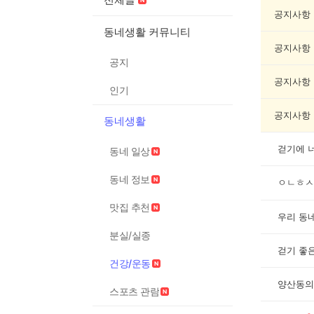
운
동
공지사항
게
동네생활 커뮤니티
시
공지사항
글
공지
목
록
공지사항
인기
공지사항
동네생활
걷기에 
동네 일상
동네 정보
ㅇㄴㅎㅅ
맛집 추천
분실/실종
걷기 좋
건강/운동
양산동의
스포츠 관람