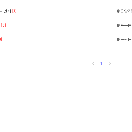
보내면서
[
1
]
운암2
[
5
]
용봉동
3
]
동림동
1