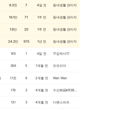
9.3천
7
4일 전
동네생활 관리자
16.1만
71
1주 전
동네생활 관리자
1.9만
20
1주 전
동네생활 관리자
24.2만
570
1년 전
동네생활 관리자
165
1
4일 전
♡김박사♡
366
5
1개월 전
또또리아
동
1.1천
9
2개월 전
Wan Wan
176
3
4개월 전
수선화🤗KR3B5BZ
131
3
4개월 전
디펜스피쉬