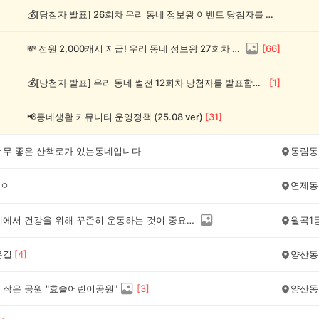
💰[당첨자 발표] 26회차 우리 동네 정보왕 이벤트 당첨자를 발표합니다!
💸 전원 2,000캐시 지급! 우리 동네 정보왕 27회차 (~8/10)
[
66
]
💰[당첨자 발표] 우리 동네 썰전 12회차 당첨자를 발표합니다!
[
1
]
📢동네생활 커뮤니티 운영정책 (25.08 ver)
[
31
]
너무 좋은 산책로가 있는동네입니다
동림동
ㅇ
연제동
우리 동네에서 건강을 위해 꾸준히 운동하는 것이 중요하다고 생각합니다
월곡1
은길
[
4
]
양산동
 작은 공원 "효솔어린이공원"
[
3
]
양산동