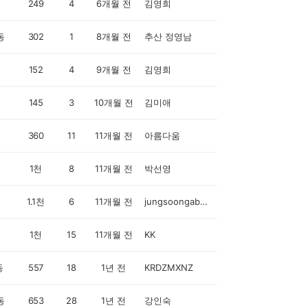
249
4
6개월 전
김영희
동
302
1
8개월 전
추산 정영남
152
4
9개월 전
김영희
145
3
10개월 전
김미애
360
11
11개월 전
아름다움
1천
8
11개월 전
박선영
1.1천
6
11개월 전
jungsoongabsonata
1천
15
11개월 전
KK
동
557
18
1년 전
KRDZMXNZ
동
653
28
1년 전
강인숙