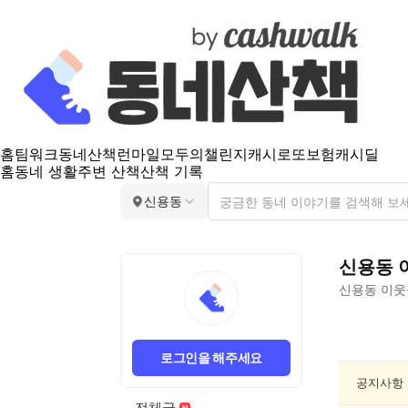
홈
팀워크
동네산책
런마일
모두의챌린지
캐시로또
보험
캐시딜
홈
동네 생활
주변 산책
산책 기록
신용동
신용동
신용동
이웃
신
용
로그인을 해주세요
동
건
공지사항
강/
전체글