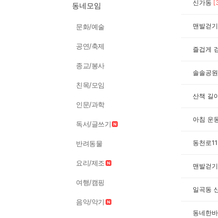
신가동
[
동네모임
맨발걷기
문화/예술
공연/축제
즐겁게 
종교/봉사
솔솔공원
친목/모임
산책 길
인문/과학
아침 운
독서/글쓰기
동천로11
반려동물
요리/제조
맨발걷기
여행/캠핑
일곡동 
음악/악기
동네한바