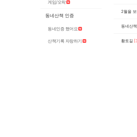
게임/오락
2월을 
동네산책 인증
동네산책
동네인증 했어요
산책기록 자랑하기
황토길
[