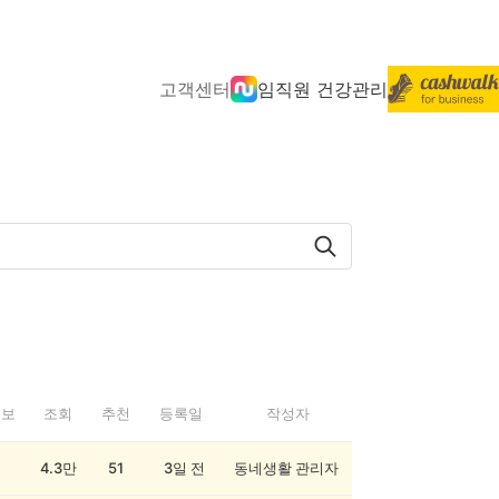
고객센터
임직원 건강관리
정보
조회
추천
등록일
작성자
4.3만
51
3일 전
동네생활 관리자