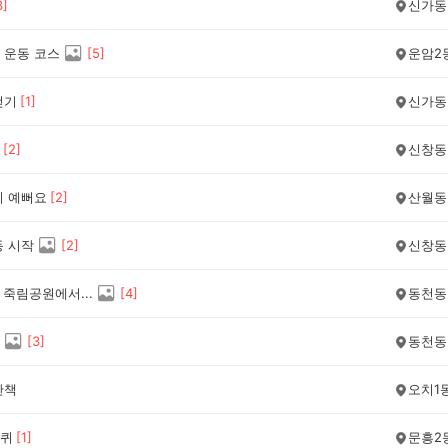
3
]
신가동
 운동 코스
[
5
]
운암2
걷기
[
1
]
신가동
[
2
]
신창동
이 예뻐요
[
2
]
산월동
동 시작
[
2
]
신창동
 죽림공원에서...
[
4
]
동천동
[
3
]
동천동
산책
오치1
퀴
[
1
]
문흥2