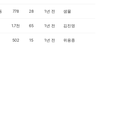
동
778
28
1년 전
샘물
1.7천
65
1년 전
김진영
502
15
1년 전
위용종