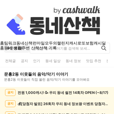
홈
팀워크
동네산책
런마일
모두의챌린지
캐시로또
보험
캐시딜
홈
동네 생활
주변 산책
산책 기록
문흥2동
전체글
공지
인기
동네 일상
동네 정보
맛집 추천
분실
문흥2동
이웃들의
음악/악기
이야기
문흥2동
이웃들이 직접 올린
음악/악기
이야기를 모아봐요
문
전원 1,000캐시! 🥳 우리 동네 썰전 14회차 OPEN (~8/17)
공지
흥
2
동
💰[당첨자 발표] 26회차 우리 동네 정보왕 이벤트 당첨자를 발표합니다!
공지
음
악/