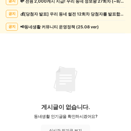
💸 전원 2,000캐시 지급! 우리 동네 정보왕 27회차 (~8/10)
공지
악
기
💰[당첨자 발표] 우리 동네 썰전 12회차 당첨자를 발표합니다!
공지
게
시
글
📢동네생활 커뮤니티 운영정책 (25.08 ver)
공지
목
록
게시글이 없습니다.
동네생활 인기글을 확인하시겠어요?
실시간 인기글 보기