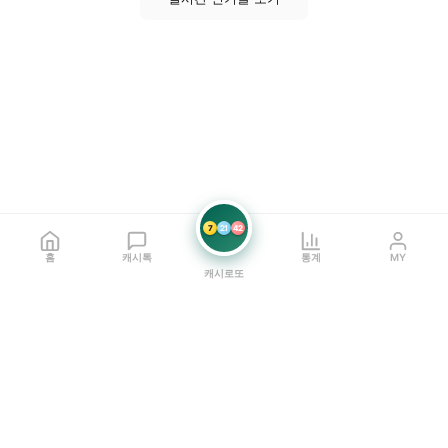
7
21
42
홈
캐시톡
통계
MY
캐시로또