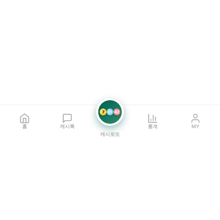
7
21
42
홈
캐시톡
통계
MY
캐시로또