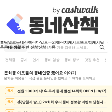
홈
팀워크
동네산책
런마일
모두의챌린지
캐시로또
보험
캐시딜
홈
동네 생활
주변 산책
산책 기록
문화동
전체글
공지
인기
동네 일상
동네 정보
맛집 추천
분실
문화동
이웃들의
동네인증 했어요
이야기
문화동
이웃들이 직접 올린
동네인증 했어요
이야기를 모아봐요
문
전원 1,000캐시! 🥳 우리 동네 썰전 14회차 OPEN (~8/17)
공지
화
동
동
💰[당첨자 발표] 26회차 우리 동네 정보왕 이벤트 당첨자를 발표합니다!
공지
네
인