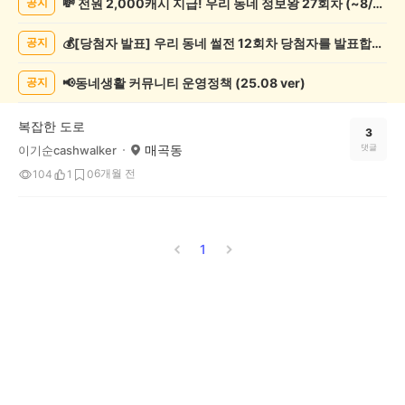
💸 전원 2,000캐시 지급! 우리 동네 정보왕 27회차 (~8/10)
공지
증
했
💰[당첨자 발표] 우리 동네 썰전 12회차 당첨자를 발표합니다!
공지
어
요
게
📢동네생활 커뮤니티 운영정책 (25.08 ver)
공지
시
글
복잡한 도로
목
3
매곡동
댓글
이기순cashwalker
록
6개월 전
104
1
0
1