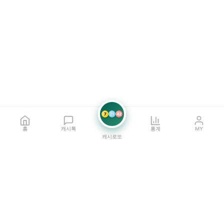
7
21
42
홈
캐시톡
통계
MY
캐시로또