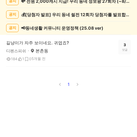
💸 전원 2,000캐시 지급! 우리 동네 정보왕 27회차 (~8/10)
공지
물
게
💰[당첨자 발표] 우리 동네 썰전 12회차 당첨자를 발표합니다!
공지
시
글
목
📢동네생활 커뮤니티 운영정책 (25.08 ver)
공지
록
길냥이가 자주 보이네요. 귀엽죠?
3
본촌동
댓글
디펜스피쉬
5개월 전
184
1
0
1