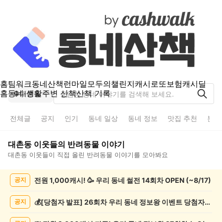
홈
팀워크
동네산책
런마일
모두의챌린지
캐시로또
보험
캐시딜
홈
동네 생활
주변 산책
산책 기록
대촌동
전체글
공지
인기
동네 일상
동네 정보
맛집 추천
분실
대촌동
이웃들의
반려동물
이야기
대촌동
이웃들이 직접 올린
반려동물
이야기를 모아봐요
대
전원 1,000캐시! 🥳 우리 동네 썰전 14회차 OPEN (~8/17)
공지
촌
동
반
💰[당첨자 발표] 26회차 우리 동네 정보왕 이벤트 당첨자를 발표합니다!
공지
려
동