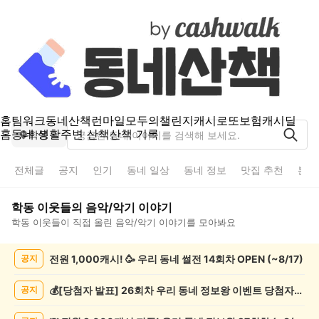
홈
팀워크
동네산책
런마일
모두의챌린지
캐시로또
보험
캐시딜
홈
동네 생활
주변 산책
산책 기록
학동
전체글
공지
인기
동네 일상
동네 정보
맛집 추천
분실
학동
이웃들의
음악/악기
이야기
학동
이웃들이 직접 올린
음악/악기
이야기를 모아봐요
학
전원 1,000캐시! 🥳 우리 동네 썰전 14회차 OPEN (~8/17)
공지
동
음
악/
💰[당첨자 발표] 26회차 우리 동네 정보왕 이벤트 당첨자를 발표합니다!
공지
악
기