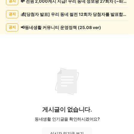
💸 전원 2,000캐시 지급! 우리 동네 정보왕 27회차 (~8/10)
공지
게
시
💰[당첨자 발표] 우리 동네 썰전 12회차 당첨자를 발표합니다!
공지
글
목
록
📢동네생활 커뮤니티 운영정책 (25.08 ver)
공지
게시글이 없습니다.
동네생활 인기글을 확인하시겠어요?
실시간 인기글 보기