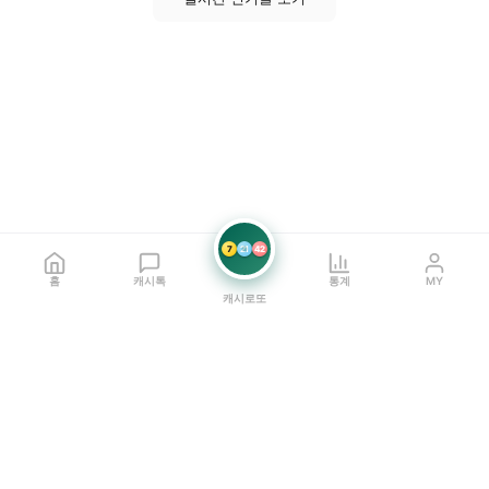
7
21
42
홈
캐시톡
통계
MY
캐시로또