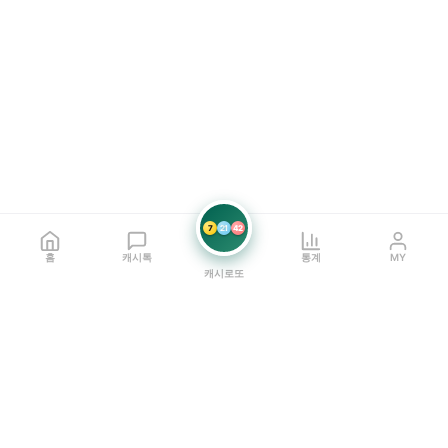
7
21
42
홈
캐시톡
통계
MY
캐시로또