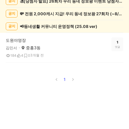
💰[당첨자 발표] 26회차 우리 동네 정보왕 이벤트 당첨자를 발표합니다!
공지
캠
핑
💸 전원 2,000캐시 지급! 우리 동네 정보왕 27회차 (~8/10)
공지
게
시
글
📢동네생활 커뮤니티 운영정책 (25.08 ver)
공지
목
록
도원야영장
1
중흥3동
댓글
김민서
3개월 전
184
4
0
1