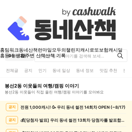
홈
팀워크
동네산책
런마일
모두의챌린지
캐시로또
보험
캐시딜
홈
동네 생활
주변 산책
산책 기록
봉선2동
전체글
공지
인기
동네 일상
동네 정보
맛집 추천
분실
봉선2동
이웃들의
여행/캠핑
이야기
봉선2동
이웃들이 직접 올린
여행/캠핑
이야기를 모아봐요
봉
전원 1,000캐시! 🥳 우리 동네 썰전 14회차 OPEN (~8/17)
공지
선
2
동
💰[당첨자 발표] 우리 동네 썰전 13회차 당첨자를 발표합니다!
공지
여
행/