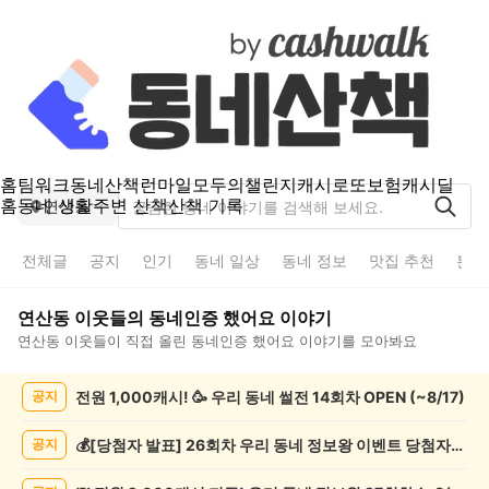
홈
팀워크
동네산책
런마일
모두의챌린지
캐시로또
보험
캐시딜
홈
동네 생활
주변 산책
산책 기록
연산동
전체글
공지
인기
동네 일상
동네 정보
맛집 추천
분실
연산동
이웃들의
동네인증 했어요
이야기
연산동
이웃들이 직접 올린
동네인증 했어요
이야기를 모아봐요
연
전원 1,000캐시! 🥳 우리 동네 썰전 14회차 OPEN (~8/17)
공지
산
동
동
💰[당첨자 발표] 26회차 우리 동네 정보왕 이벤트 당첨자를 발표합니다!
공지
네
인