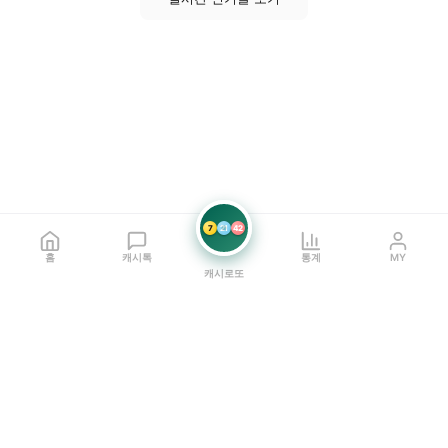
7
21
42
홈
캐시톡
통계
MY
캐시로또