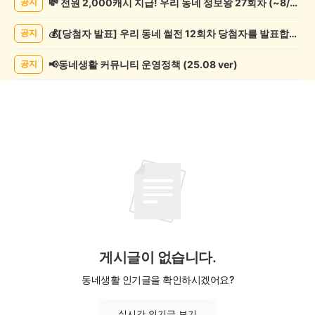
💸 전원 2,000캐시 지급! 우리 동네 정보왕 27회차 (~8/10)
공지
증
했
💰[당첨자 발표] 우리 동네 썰전 12회차 당첨자를 발표합니다!
공지
어
요
게
📢동네생활 커뮤니티 운영정책 (25.08 ver)
공지
시
글
목
록
게시글이 없습니다.
동네생활 인기글을 확인하시겠어요?
실시간 인기글 보기