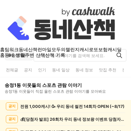
홈
팀워크
동네산책
런마일
모두의챌린지
캐시로또
보험
캐시딜
홈
동네 생활
주변 산책
산책 기록
송정1동
전체글
공지
인기
동네 일상
동네 정보
맛집 추천
분실
송정1동
이웃들의
스포츠 관람
이야기
송정1동
이웃들이 직접 올린
스포츠 관람
이야기를 모아봐요
송
전원 1,000캐시! 🥳 우리 동네 썰전 14회차 OPEN (~8/17)
공지
정
1
동
💰[당첨자 발표] 26회차 우리 동네 정보왕 이벤트 당첨자를 발표합니다!
공지
스
포