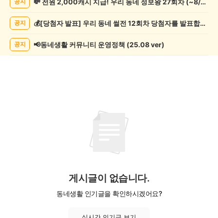
💸 전원 2,000캐시 지급! 우리 동네 정보왕 27회차 (~8/10)
공지
츠
관
💰[당첨자 발표] 우리 동네 썰전 12회차 당첨자를 발표합니다!
공지
람
게
시
📢동네생활 커뮤니티 운영정책 (25.08 ver)
공지
글
목
록
게시글이 없습니다.
동네생활 인기글을 확인하시겠어요?
실시간 인기글 보기