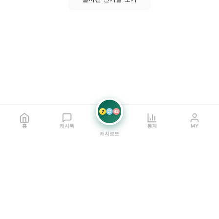
7
21
42
홈
캐시톡
통계
MY
캐시로또