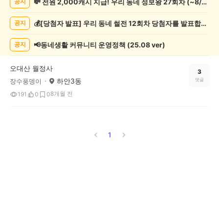
💸 전원 2,000캐시 지급! 우리 동네 정보왕 27회차 (~8/10)
공지
핑
게
💰[당첨자 발표] 우리 동네 썰전 12회차 당첨자를 발표합니다!
공지
시
글
목
📢동네생활 커뮤니티 운영정책 (25.08 ver)
공지
록
오대산 월정사
3
하안3동
댓글
장수풍뎅이
8개월 전
191
0
0
1