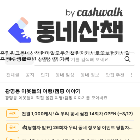
홈
팀워크
동네산책
런마일
모두의챌린지
캐시로또
보험
캐시딜
홈
동네 생활
주변 산책
산책 기록
광명동
전체글
공지
인기
동네 일상
동네 정보
맛집 추천
분실
광명동
이웃들의
여행/캠핑
이야기
광명동
이웃들이 직접 올린
여행/캠핑
이야기를 모아봐요
광
전원 1,000캐시! 🥳 우리 동네 썰전 14회차 OPEN (~8/17)
공지
명
동
여
💰[당첨자 발표] 26회차 우리 동네 정보왕 이벤트 당첨자를 발표합니다!
공지
행/
캠