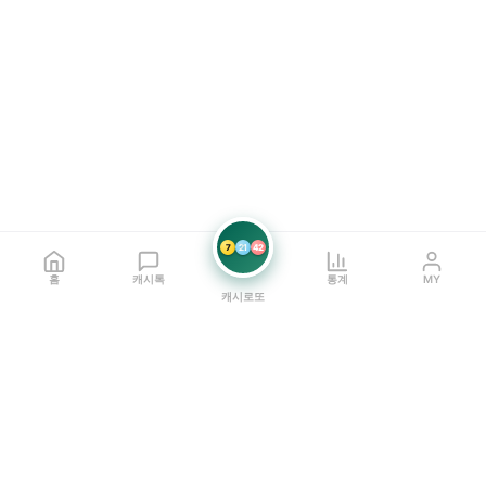
7
21
42
홈
캐시톡
통계
MY
캐시로또