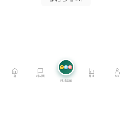
7
21
42
홈
캐시톡
통계
MY
캐시로또