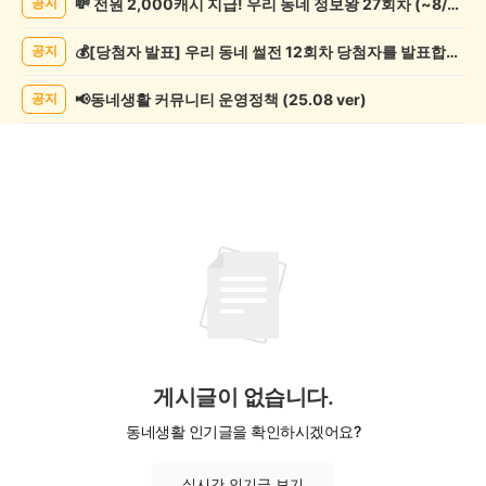
💸 전원 2,000캐시 지급! 우리 동네 정보왕 27회차 (~8/10)
공지
제
조
💰[당첨자 발표] 우리 동네 썰전 12회차 당첨자를 발표합니다!
공지
게
시
글
📢동네생활 커뮤니티 운영정책 (25.08 ver)
공지
목
록
게시글이 없습니다.
동네생활 인기글을 확인하시겠어요?
실시간 인기글 보기