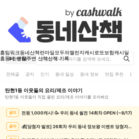
홈
팀워크
동네산책
런마일
모두의챌린지
캐시로또
보험
캐시딜
홈
동네 생활
주변 산책
산책 기록
탄현1동
전체글
공지
인기
동네 일상
동네 정보
맛집 추천
분실
탄현1동
이웃들의
요리/제조
이야기
탄현1동
이웃들이 직접 올린
요리/제조
이야기를 모아봐요
탄
전원 1,000캐시! 🥳 우리 동네 썰전 14회차 OPEN (~8/17)
공지
현
1
동
💰[당첨자 발표] 26회차 우리 동네 정보왕 이벤트 당첨자를 발표합니다!
공지
요
리/