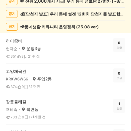
💸 전원 2,000캐시 지급! 우리 동네 정보왕 27회차 (~8/10)
공지
운
동
💰[당첨자 발표] 우리 동네 썰전 12회차 당첨자를 발표합니다!
공지
게
시
글
📢동네생활 커뮤니티 운영정책 (25.08 ver)
공지
목
록
하이줌바
0
운정3동
댓글
현자순
1주 전
351
8
2
고양체육관
0
주엽2동
댓글
KRXW6WS6
1주 전
374
9
3
장릉둘레길
1
북변동
댓글
조혜숙
1개월 전
733
9
17