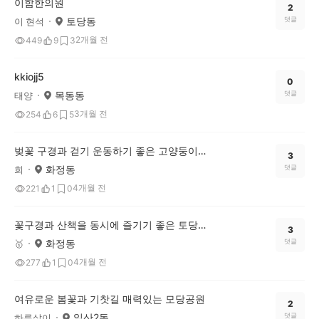
이함한의원
2
토당동
댓글
이 현석
2개월 전
449
9
3
kkiojj5
0
목동동
댓글
태양
3개월 전
254
6
5
벚꽃 구경과 걷기 운동하기 좋은 고양둥이공원 추천
3
화정동
댓글
희
4개월 전
221
1
0
꽃구경과 산책을 동시에 즐기기 좋은 토당공원
3
화정동
댓글
🥇
4개월 전
277
1
0
여유로운 봄꽃과 기찻길 매력있는 모당공원
2
일산2동
댓글
하루살이