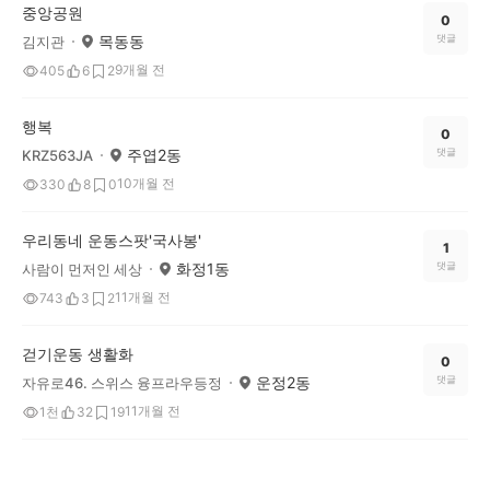
중앙공원
0
목동동
댓글
김지관
9개월 전
405
6
2
행복
0
주엽2동
댓글
KRZ563JA
10개월 전
330
8
0
우리동네 운동스팟'국사봉'
1
화정1동
댓글
사람이 먼저인 세상
11개월 전
743
3
2
걷기운동 생활화
0
운정2동
댓글
자유로46. 스위스 융프라우등정
11개월 전
1천
32
19