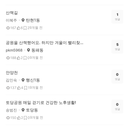
산책길
1
탄현1동
댓글
이혜주
9개월 전
167
6
2
공원을 산책했어요. 하지만 겨울이 빨리찾아왔내요
5
동패동
댓글
pkm5968
9개월 전
188
2
0
안양천
0
행신1동
댓글
김인숙
9개월 전
137
4
1
토당공원 매일 걷기로 건강한 노후생활!
0
토당동
댓글
송범진
9개월 전
150
2
0