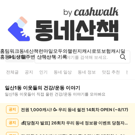
홈
팀워크
동네산책
런마일
모두의챌린지
캐시로또
보험
캐시딜
홈
동네 생활
주변 산책
산책 기록
일산1동
전체글
공지
인기
동네 일상
동네 정보
맛집 추천
분실
일산1동
이웃들의
건강/운동
이야기
일산1동
이웃들이 직접 올린
건강/운동
이야기를 모아봐요
일
전원 1,000캐시! 🥳 우리 동네 썰전 14회차 OPEN (~8/17)
공지
산
1
동
💰[당첨자 발표] 26회차 우리 동네 정보왕 이벤트 당첨자를 발표합니다!
공지
건
강/