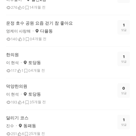
4개월 전
276
0
1
운정 호수 공원 요즘 걷기 참 좋아요
1
다율동
댓글
영케이 사랑해
4개월 전
140
3
0
한의원
1
토당동
댓글
이 현석
4개월 전
117
1
0
덕양한의원
0
토당동
댓글
이 현석
5개월 전
193
4
3
달리기 코스
1
동패동
댓글
진수
5개월 전
251
6
2