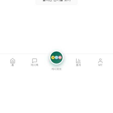
7
21
42
홈
캐시톡
통계
MY
캐시로또