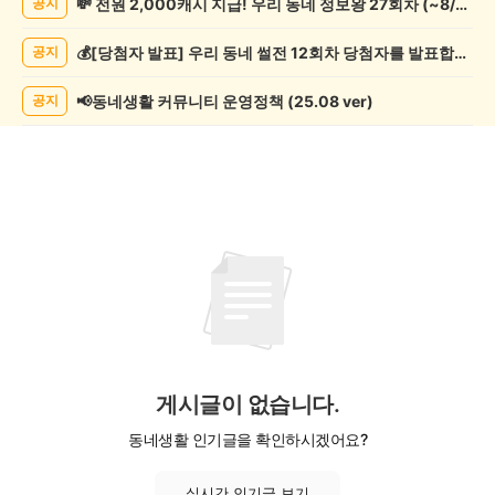
💸 전원 2,000캐시 지급! 우리 동네 정보왕 27회차 (~8/10)
공지
기
게
💰[당첨자 발표] 우리 동네 썰전 12회차 당첨자를 발표합니다!
공지
시
글
목
📢동네생활 커뮤니티 운영정책 (25.08 ver)
공지
록
게시글이 없습니다.
동네생활 인기글을 확인하시겠어요?
실시간 인기글 보기