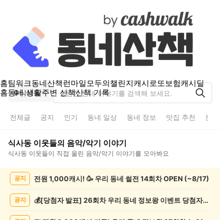
홈
팀워크
동네산책
런마일
모두의챌린지
캐시로또
보험
캐시딜
홈
동네 생활
주변 산책
산책 기록
식사동
전체글
공지
인기
동네 일상
동네 정보
맛집 추천
분실
식사동
이웃들의
음악/악기
이야기
식사동
이웃들이 직접 올린
음악/악기
이야기를 모아봐요
식
전원 1,000캐시! 🥳 우리 동네 썰전 14회차 OPEN (~8/17)
공지
사
동
음
💰[당첨자 발표] 26회차 우리 동네 정보왕 이벤트 당첨자를 발표합니다!
공지
악/
악