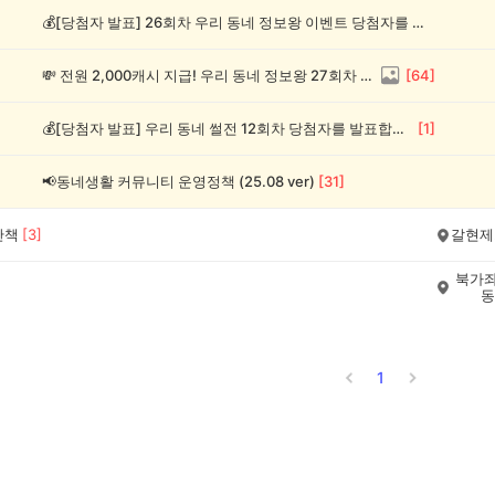
💰[당첨자 발표] 26회차 우리 동네 정보왕 이벤트 당첨자를 발표합니다!
💸 전원 2,000캐시 지급! 우리 동네 정보왕 27회차 (~8/10)
[
64
]
💰[당첨자 발표] 우리 동네 썰전 12회차 당첨자를 발표합니다!
[
1
]
📢동네생활 커뮤니티 운영정책 (25.08 ver)
[
31
]
산책
[
3
]
갈현제
북가좌
동
1