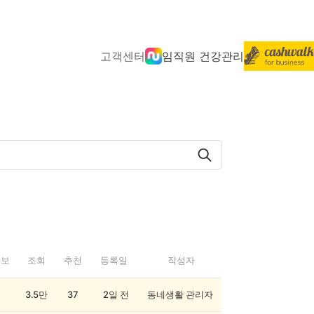
고객센터
임직원 건강관리
정보
조회
추천
등록일
작성자
3.5만
37
2일 전
동네생활 관리자