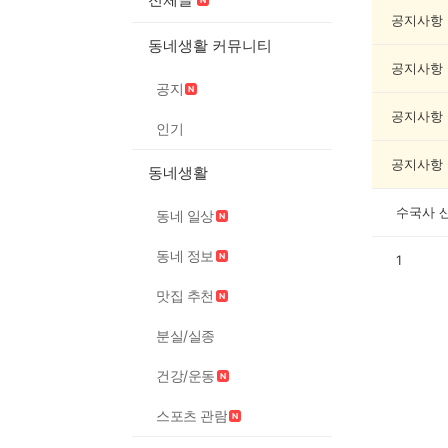
교/
봉
공지사항
사
동네생활 커뮤니티
게
공지사항
시
공지
글
목
공지사항
인기
록
공지사항
동네생활
수국사 
동네 일상
동네 정보
1
맛집 추천
분실/실종
건강/운동
스포츠 관람