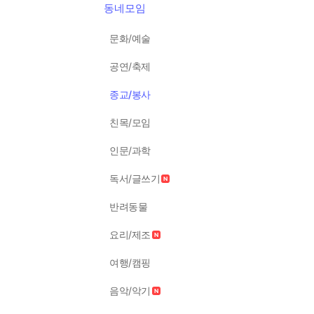
동네모임
문화/예술
공연/축제
종교/봉사
친목/모임
인문/과학
독서/글쓰기
반려동물
요리/제조
여행/캠핑
음악/악기