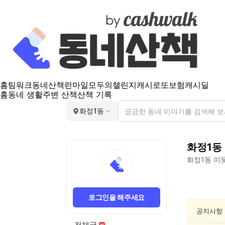
홈
팀워크
동네산책
런마일
모두의챌린지
캐시로또
보험
캐시딜
홈
동네 생활
주변 산책
산책 기록
화정1동
화정1동
화정1동
이웃
화
정
로그인을 해주세요
1
동
공지사항
종
전체글