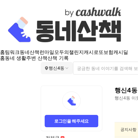
홈
팀워크
동네산책
런마일
모두의챌린지
캐시로또
보험
캐시딜
홈
동네 생활
주변 산책
산책 기록
행신4동
행신4동
행신4동
이
행
신
로그인을 해주세요
4
동
공지사항
동
전체글