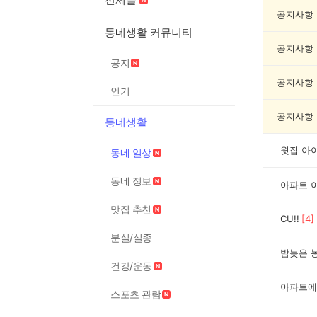
네
일
공지사항
상
동네생활 커뮤니티
게
공지사항
시
공지
글
목
공지사항
인기
록
공지사항
동네생활
윗집 아
동네 일상
동네 정보
아파트 
맛집 추천
CU!!
[
4
]
분실/실종
밤늦은 
건강/운동
아파트에
스포츠 관람