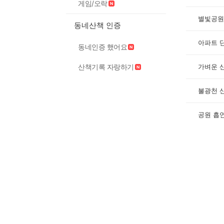
게임/오락
별빛공원
동네산책 인증
동네인증 했어요
산책기록 자랑하기
가벼운 
불광천 
공원 흡