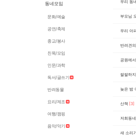
우리 동
동네모임
부모님 오
문화/예술
공연/축제
종교/봉사
반려견의
친목/모임
공원에서
인문/과학
쌀쌀하지
독서/글쓰기
반려동물
요리/제조
산책
[
3
]
여행/캠핑
저희동네
음악/악기
새 소리