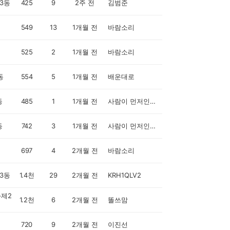
3동
425
9
2주 전
김범준
549
13
1개월 전
바람소리
525
2
1개월 전
바람소리
동
554
5
1개월 전
배운대로
동
485
1
1개월 전
사람이 먼저인 세상
동
742
3
1개월 전
사람이 먼저인 세상
697
4
2개월 전
바람소리
3동
1.4천
29
2개월 전
KRH1QLV2
제2
1.2천
6
2개월 전
똘쓰맘
720
9
2개월 전
이진선