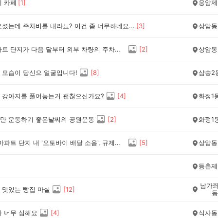
네 카페
[
1
]
응암제
셨는데 주차비를 내라뇨? 이건 좀 너무하네요...
[
3
]
상암동
우리 아파트 단지가 다음 달부터 외부 차량의 주차를 전면 통제하고 강력한 단속을 예고하면서 주민 투표가 뜨겁습니다. ​입주민들은 "내가 낸 관리비로 유지되는 주차장인데, 외부 차량 때문에 정작 퇴근 후 주차할 곳이 없다"며 전면 통제를 강력히 주장합니다. 하지만 상가 이용객이나 친척 방문이 잦은 주민들은 "지나치게 야박한 처사며 방문객 불편이 너무 크다"고 우려 섞인 목소리를 내고 있네요. ​고질적인 주차 난제, 철저한 통제가 답일까요? 아니면
[
2
]
상암동
 모습이 당신으 얼굴입니다!
[
8
]
삼송2
 강아지를 풀어놓는거 괜찮으신가요?
[
4
]
화정1
만 운동하기 좋은날씨의 공원운동
[
2
]
화정1
늦은 밤 아파트 단지 내 '오토바이 배달 소음', 규제해야 할까요?
[
5
]
상암동
등촌제
남가좌
 맛있는 빵집 마실
[
12
]
동
가 너무 심해요
[
4
]
식사동