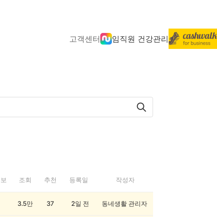
고객센터
임직원 건강관리
정보
조회
추천
등록일
작성자
3.5만
37
2일 전
동네생활 관리자