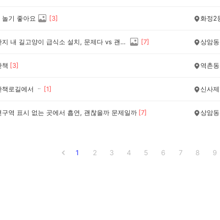
 놀기 좋아요
[
3
]
화정2
아파트 단지 내 길고양이 급식소 설치, 문제다 vs 괜찮다 의견이 궁금합니다.
[
7
]
상암동
산책
[
3
]
역촌동
산책로길에서 ᆢ
[
1
]
신사제
연구역 표시 없는 곳에서 흡연, 괜찮을까 문제일까
[
7
]
상암동
1
2
3
4
5
6
7
8
9