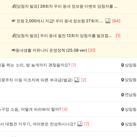
💰[당첨자 발표] 26회차 우리 동네 정보왕 이벤트 당첨자를 발표합니다!
💸 전원 2,000캐시 지급! 우리 동네 정보왕 27회차 (~8/10)
[
64
]
💰[당첨자 발표] 우리 동네 썰전 12회차 당첨자를 발표합니다!
[
1
]
📢동네생활 커뮤니티 운영정책 (25.08 ver)
[
31
]
이들 뛰는 소리, 밤 늦게까지 괜찮을까요?
[
1
]
상암동
상암동
이중주차 이동 미조치에 따른 부과금(벌금)
[
2
]
연남동
농구장 소음, 어떻게 바라봐야 할까?
[
4
]
상암동
서 대형견 키우기, 여러분은 찬성하시나요?
[
7
]
상암동