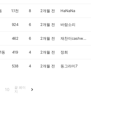
동
1.1천
8
2개월 전
HaNaNa
924
6
2개월 전
바람소리
462
6
2개월 전
재찬이cashwalker
1동
419
4
2개월 전
정희
538
4
2개월 전
동그라미7
끝 페이
10
지