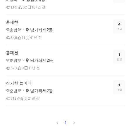
1년 전
1.1천
32
10
홍제천
4
남가좌제2동
댓글
💜춘범💜
1년 전
846
11
4
홍제천
1
남가좌제2동
댓글
💜춘범💜
1년 전
570
9
1
신기한 놀이터
1
남가좌제2동
댓글
💜춘범💜
1년 전
518
5
2
1