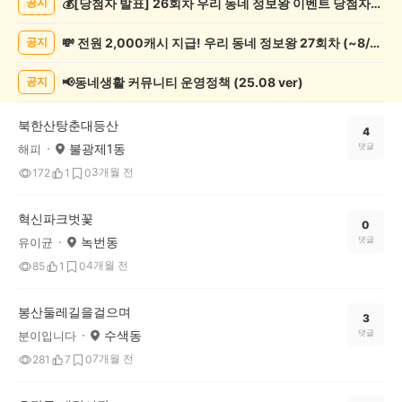
💰[당첨자 발표] 26회차 우리 동네 정보왕 이벤트 당첨자를 발표합니다!
공지
록
자
💸 전원 2,000캐시 지급! 우리 동네 정보왕 27회차 (~8/10)
공지
랑
하
기
📢동네생활 커뮤니티 운영정책 (25.08 ver)
공지
게
시
북한산탕춘대등산
글
4
불광제1동
댓글
해피
목
록
3개월 전
172
1
0
혁신파크벗꽃
0
녹번동
댓글
유이균
4개월 전
85
1
0
봉산둘레길을걸으며
3
수색동
댓글
분이입니다
7개월 전
281
7
0