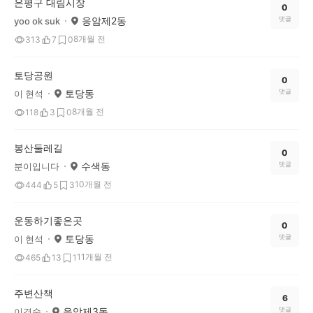
은평구 대림시장
0
응암제2동
댓글
yoo ok suk
8개월 전
313
7
0
토당공원
0
토당동
댓글
이 현석
8개월 전
118
3
0
봉산둘레길
0
수색동
댓글
분이입니다
10개월 전
444
5
3
운동하기좋은곳
0
토당동
댓글
이 현석
11개월 전
465
13
1
주변산책
6
응암제3동
댓글
이경숙