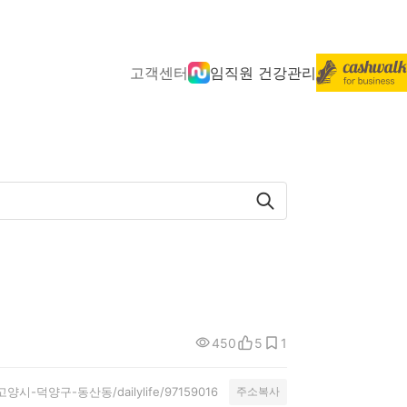
고객센터
임직원 건강관리
450
5
1
ty/고양시-덕양구-동산동/dailylife/97159016
주소복사