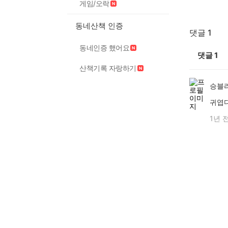
게임/오락
동네산책 인증
댓글 1
동네인증 했어요
댓글
1
산책기록 자랑하기
승블
귀엽
1년 