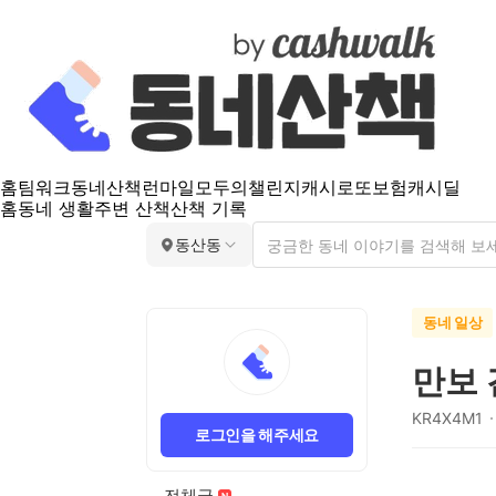
홈
팀워크
동네산책
런마일
모두의챌린지
캐시로또
보험
캐시딜
홈
동네 생활
주변 산책
산책 기록
동산동
동네 일상
만보 
KR4X4M1
로그인을 해주세요
전체글