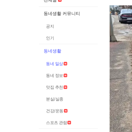
동네생활 커뮤니티
공지
인기
동네생활
동네 일상
동네 정보
맛집 추천
분실/실종
건강/운동
스포츠 관람