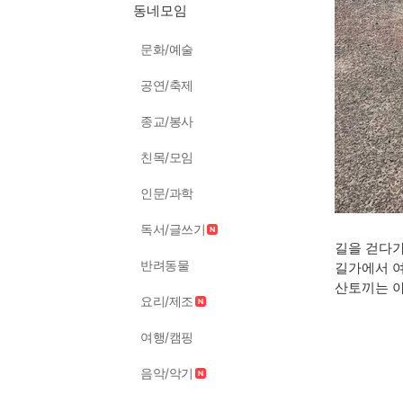
동네모임
문화/예술
공연/축제
종교/봉사
친목/모임
인문/과학
독서/글쓰기
길을 걷다
반려동물
길가에서 여유
산토끼는 
요리/제조
여행/캠핑
음악/악기