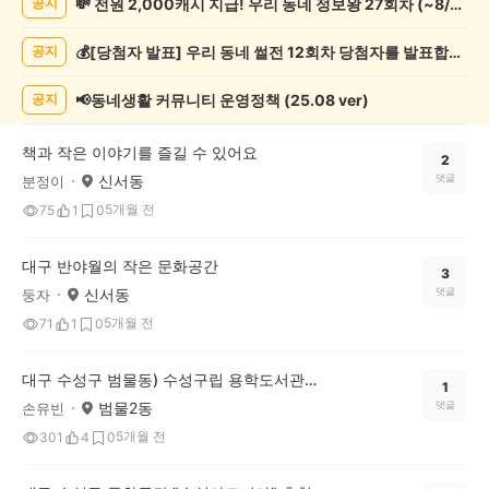
💸 전원 2,000캐시 지급! 우리 동네 정보왕 27회차 (~8/10)
공지
술
게
💰[당첨자 발표] 우리 동네 썰전 12회차 당첨자를 발표합니다!
공지
시
글
목
📢동네생활 커뮤니티 운영정책 (25.08 ver)
공지
록
책과 작은 이야기를 즐길 수 있어요
2
신서동
댓글
분정이
5개월 전
75
1
0
대구 반야월의 작은 문화공간
3
신서동
댓글
둥자
5개월 전
71
1
0
대구 수성구 범물동) 수성구립 용학도서관을 소개합니다
1
범물2동
댓글
손유빈
5개월 전
301
4
0