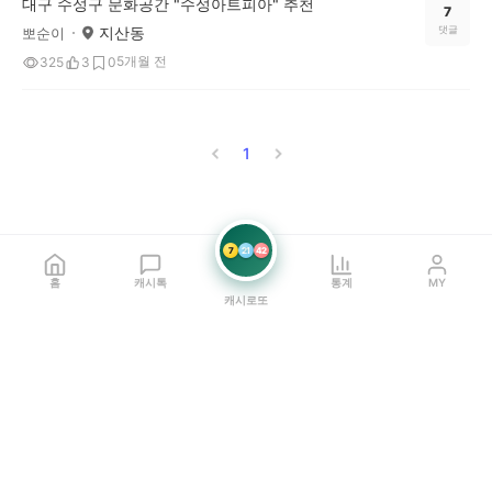
대구 수성구 문화공간 "수성아트피아" 추천
7
지산동
댓글
뽀순이
5개월 전
325
3
0
1
7
21
42
홈
캐시톡
통계
MY
캐시로또