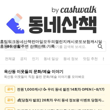
홈
팀워크
동네산책
런마일
모두의챌린지
캐시로또
보험
캐시딜
홈
동네 생활
주변 산책
산책 기록
옥산동
전체글
공지
인기
동네 일상
동네 정보
맛집 추천
분실
옥산동
이웃들의
문화/예술
이야기
옥산동
이웃들이 직접 올린
문화/예술
이야기를 모아봐요
옥
전원 1,000캐시! 🥳 우리 동네 썰전 14회차 OPEN (~8/17)
공지
산
동
문
💰[당첨자 발표] 26회차 우리 동네 정보왕 이벤트 당첨자를 발표합니다!
공지
화/
예