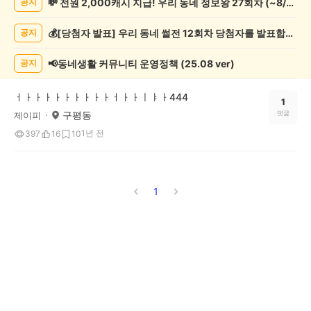
💸 전원 2,000캐시 지급! 우리 동네 정보왕 27회차 (~8/10)
공지
사
게
💰[당첨자 발표] 우리 동네 썰전 12회차 당첨자를 발표합니다!
공지
시
글
목
📢동네생활 커뮤니티 운영정책 (25.08 ver)
공지
록
ㅓㅏㅏㅏㅏㅏㅏㅏㅏㅏㅓㅏㅏㅣㅑㅏ444
1
구평동
댓글
제이피
1년 전
397
16
10
1