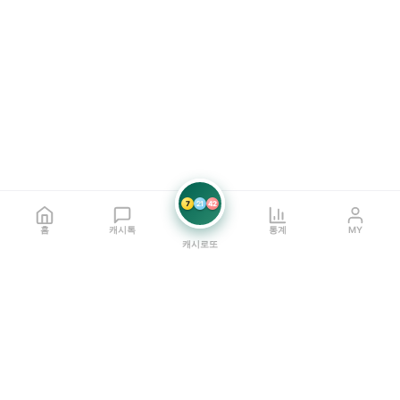
7
21
42
홈
캐시톡
통계
MY
캐시로또