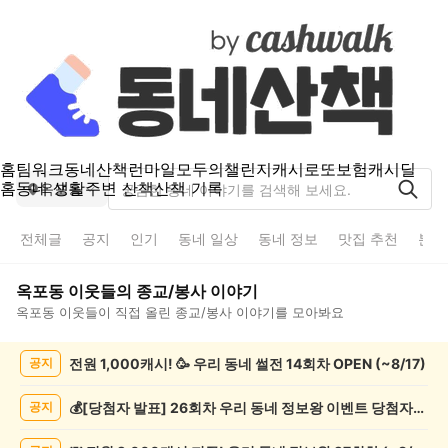
홈
팀워크
동네산책
런마일
모두의챌린지
캐시로또
보험
캐시딜
홈
동네 생활
주변 산책
산책 기록
옥포동
전체글
공지
인기
동네 일상
동네 정보
맛집 추천
분실
옥포동
이웃들의
종교/봉사
이야기
옥포동
이웃들이 직접 올린
종교/봉사
이야기를 모아봐요
옥
전원 1,000캐시! 🥳 우리 동네 썰전 14회차 OPEN (~8/17)
공지
포
동
종
💰[당첨자 발표] 26회차 우리 동네 정보왕 이벤트 당첨자를 발표합니다!
공지
교/
봉