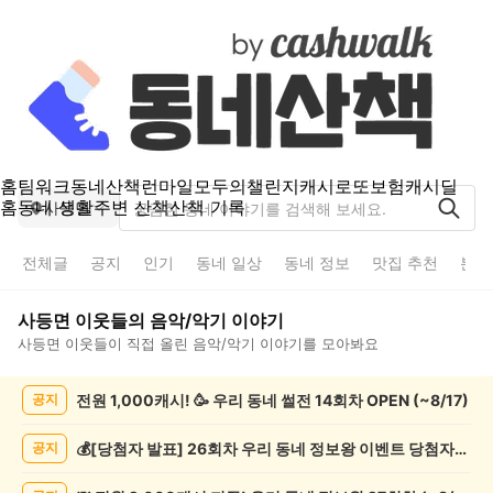
홈
팀워크
동네산책
런마일
모두의챌린지
캐시로또
보험
캐시딜
홈
동네 생활
주변 산책
산책 기록
사등면
전체글
공지
인기
동네 일상
동네 정보
맛집 추천
분실
사등면
이웃들의
음악/악기
이야기
사등면
이웃들이 직접 올린
음악/악기
이야기를 모아봐요
사
전원 1,000캐시! 🥳 우리 동네 썰전 14회차 OPEN (~8/17)
공지
등
면
음
💰[당첨자 발표] 26회차 우리 동네 정보왕 이벤트 당첨자를 발표합니다!
공지
악/
악