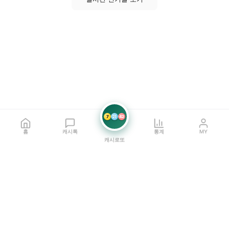
7
21
42
홈
캐시톡
통계
MY
캐시로또