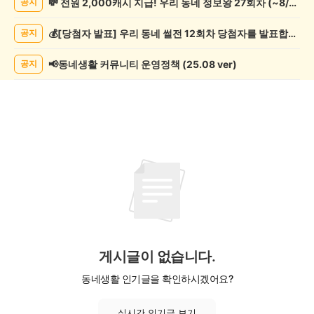
💸 전원 2,000캐시 지급! 우리 동네 정보왕 27회차 (~8/10)
공지
기
게
💰[당첨자 발표] 우리 동네 썰전 12회차 당첨자를 발표합니다!
공지
시
글
목
📢동네생활 커뮤니티 운영정책 (25.08 ver)
공지
록
게시글이 없습니다.
동네생활 인기글을 확인하시겠어요?
실시간 인기글 보기