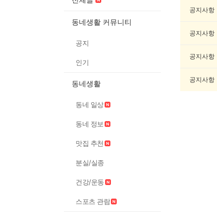
동
물
공지사항
게
동네생활 커뮤니티
시
공지사항
글
공지
목
록
공지사항
인기
공지사항
동네생활
동네 일상
동네 정보
맛집 추천
분실/실종
건강/운동
스포츠 관람