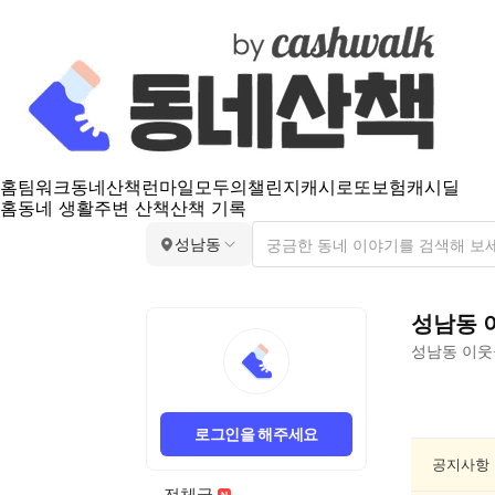
홈
팀워크
동네산책
런마일
모두의챌린지
캐시로또
보험
캐시딜
홈
동네 생활
주변 산책
산책 기록
성남동
성남동
성남동
이웃
성
남
로그인을 해주세요
동
반
공지사항
려
전체글