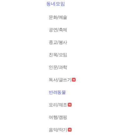
동네모임
문화/예술
공연/축제
종교/봉사
친목/모임
인문/과학
독서/글쓰기
반려동물
요리/제조
여행/캠핑
음악/악기