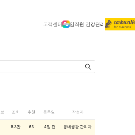
고객센터
임직원 건강관리
정보
조회
추천
등록일
작성자
5.3만
63
4일 전
동네생활 관리자